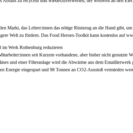
s Abfalls zu recyceln und wiederzuverwerten, der weltweit an den Elect
 den Markt, das Lehrer:innen das nötige Rüstzeug an die Hand gibt, um
gere Welt zu fördern. Das Food Heroes-Toolkit kann kostenlos auf w
oß im Werk Rothenburg reduzieren
itarbeiter:innen seit Kurzem vorhandene, aber bisher nicht genutzte 
läses und einer Filteranlage wird die Abwärme aus dem Emaillierwerk 
nden Energie eingespart und 98 Tonnen an CO2-Ausstoß vermieden werd