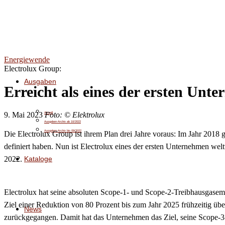
Energiewende
Electrolux Group:
Ausgaben
Erreicht als eines der ersten Unt
9. Mai 2023
Foto: © Elektrolux
Aktuell
Ausgaben-Archiv ab 10/2022
Ausgaben-Archiv bis 09/2022
Die Electrolux Group ist ihrem Plan drei Jahre voraus: Im Jahr 2018
definiert haben. Nun ist Electrolux eines der ersten Unternehmen weltwe
Kataloge
2022.
Electrolux hat seine absoluten Scope-1- und Scope-2-Treibhausgasemi
Ziel einer Reduktion von 80 Prozent bis zum Jahr 2025 frühzeitig üb
News
zurückgegangen. Damit hat das Unternehmen das Ziel, seine Scope-3-Em