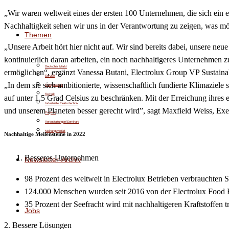
„Wir waren weltweit eines der ersten 100 Unternehmen, die sich ein eh
Nachhaltigkeit sehen wir uns in der Verantwortung zu zeigen, was mö
Themen
„Unsere Arbeit hört hier nicht auf. Wir sind bereits dabei, unsere ne
kontinuierlich daran arbeiten, ein noch nachhaltigeres Unternehmen 
Deutscher Markt
ermöglichen“, ergänzt Vanessa Butani, Electrolux Group VP Sustainab
Service
„In dem sie sich ambitionierte, wissenschaftlich fundierte Klimazi
Energiewende
Technik
auf unter 1,5 Grad Celsius zu beschränken. Mit der Erreichung ihres e
Industrielle Elektrotechnik
und unserem Planeten besser gerecht wird”, sagt Maxfield Weiss, Ex
Projekte
Veranstaltungen/Seminare
Meinungsvielfalt
Nachhaltige Meilensteine in 2022
Besseres Unternehmen
Newsletter-Archiv
98 Prozent des weltweit in Electrolux Betrieben verbrauchten 
124.000 Menschen wurden seit 2016 von der Electrolux Food F
35 Prozent der Seefracht wird mit nachhaltigeren Kraftstoffen tr
Jobs
2. Bessere Lösungen