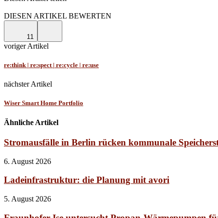
Facebook
Linkedin
Email
DIESEN ARTIKEL BEWERTEN
11
voriger Artikel
re:think | re:spect | re:cycle | re:use
nächster Artikel
Wiser Smart Home Portfolio
Ähnliche Artikel
Stromausfälle in Berlin rücken kommunale Speicherstr
6. August 2026
Ladeinfrastruktur: die Planung mit avori
5. August 2026
Fraunhofer Ise untersucht Propan-Wärmepumpen fü