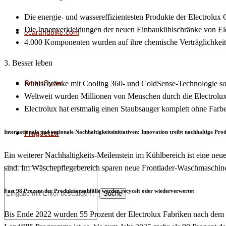
Die energie- und wassereffizientesten Produkte der Electrolu
Die Innenverkleidungen der neuen Einbaukühlschränke von Ele
ecarandbike.com
4.000 Komponenten wurden auf ihre chemische Verträglichkeit 
3. Besser leben
SmartGyver
Kühlschränke mit Cooling 360- und ColdSense-Technologie sorge
Weltweit wurden Millionen von Menschen durch die Electrol
Electrolux hat erstmalig einen Staubsauger komplett ohne Farb
Internationale und regionale Nachhaltigkeitsinitiativen: Innovation treibt nachhaltige Pr
FragJetzt!
Ein weiterer Nachhaltigkeits-Meilenstein im Kühlbereich ist eine ne
sind. Im Wäschepflegebereich sparen neue Frontlader-Waschmaschinen
Fast 98 Prozent der Produktionsabfälle werden recycelt oder wiederverwertet
Suche
Bis Ende 2022 wurden 55 Prozent der Electrolux Fabriken nach dem „Ze