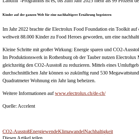
Landfill”-Programms ist es, bis zum Jahr 2025 mehr als 99 Prozent de
Kinder auf der ganzen Welt für eine nachhaltigere Ernährung begeistern
Im Jahr 2022 brachte die Electrolux Food Foundation ein Toolkit auf
weltweit 88.000 Kinder zu Food Heroes geworden, um eine nachhalti
Kleine Schritte mit großer Wirkung: Energie sparen und CO2-Ausst
Im Produktionswerk in Rothenburg ob der Tauber nutzen Electrolux M
gleichzeitig den CO2-Ausstoß zu reduzieren. Mittels eines Umluftgeb
durchschnittlichen Jahr können so zukünftig rund 530 Megawattstu
Quadratmeter Wohnung ein Jahr lang beheizen.
Weitere Informationen auf
www.electrolux.ch/de-ch/
Quelle: Accelent
CO2-Ausstoß
Energiewende
Klimawandel
Nachhaltigkeit
Diesen Artikel teilen