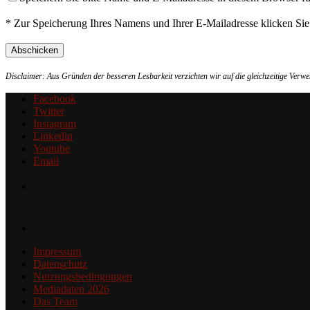
* Zur Speicherung Ihres Namens und Ihrer E-Mailadresse klicken Si
Disclaimer: Aus Gründen der besseren Lesbarkeit verzichten wir auf die gleichzeitige Ver
Facebook
Twitter
Instagram
Linkedin
Youtube
Email
Impressum
Datenschutz
Nutzungsbedingungen
Mediadaten 2026
Das Team