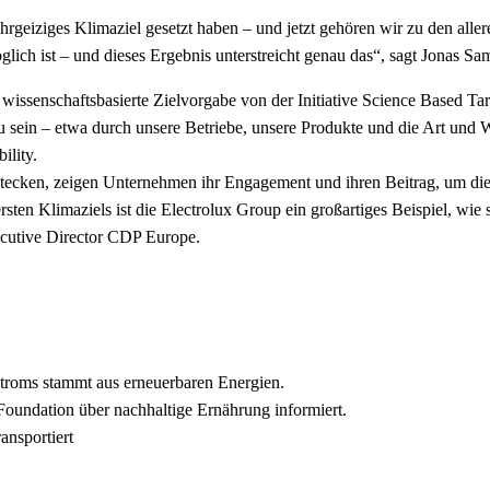
rgeiziges Klimaziel gesetzt haben – und jetzt gehören wir zu den aller
glich ist – und dieses Ergebnis unterstreicht genau das“, sagt Jonas 
ue wissenschaftsbasierte Zielvorgabe von der Initiative Science Based T
zu sein – etwa durch unsere Betriebe, unsere Produkte und die Art und
ility.
ele stecken, zeigen Unternehmen ihr Engagement und ihren Beitrag, u
rsten Klimaziels ist die Electrolux Group ein großartiges Beispiel, wi
ecutive Director CDP Europe.
Stroms stammt aus erneuerbaren Energien.
oundation über nachhaltige Ernährung informiert.
ansportiert