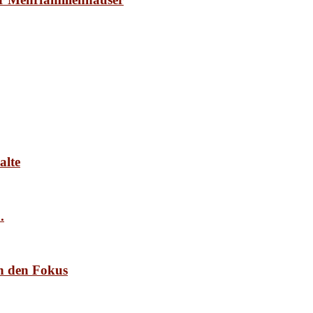
alte
.
n den Fokus