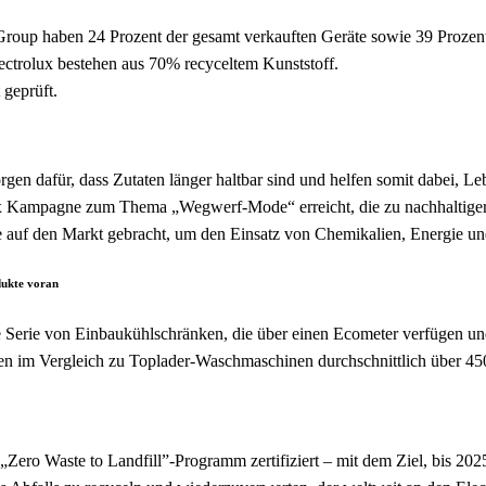
x Group haben 24 Prozent der gesamt verkauften Geräte sowie 39 Proze
ctrolux bestehen aus 70% recyceltem Kunststoff.
geprüft.
n dafür, dass Zutaten länger haltbar sind und helfen somit dabei, Leb
ux Kampagne zum Thema „Wegwerf-Mode“ erreicht, die zu nachhaltige
e auf den Markt gebracht, um den Einsatz von Chemikalien, Energie un
odukte voran
ue Serie von Einbaukühlschränken, die über einen Ecometer verfügen un
 im Vergleich zu Toplader-Waschmaschinen durchschnittlich über 450 
ro Waste to Landfill”-Programm zertifiziert – mit dem Ziel, bis 2025 a