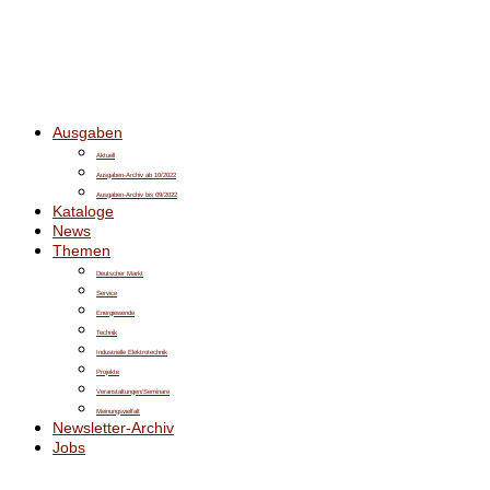
Ausgaben
Aktuell
Ausgaben-Archiv ab 10/2022
Ausgaben-Archiv bis 09/2022
Kataloge
News
Themen
Deutscher Markt
Service
Energiewende
Technik
Industrielle Elektrotechnik
Projekte
Veranstaltungen/Seminare
Meinungsvielfalt
Newsletter-Archiv
Jobs