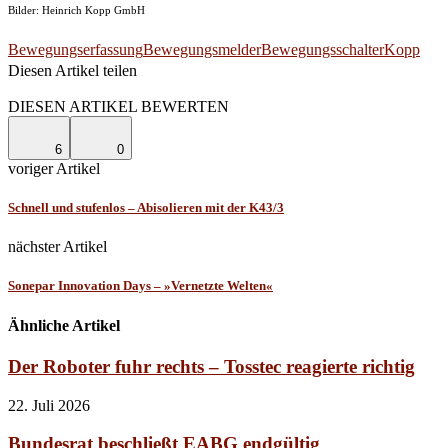
Bilder: Heinrich Kopp GmbH
Bewegungserfassung
Bewegungsmelder
Bewegungsschalter
Kopp
Diesen Artikel teilen
Facebook
Linkedin
Email
DIESEN ARTIKEL BEWERTEN
6
0
voriger Artikel
Schnell und stufenlos – Abisolieren mit der K43/3
nächster Artikel
Sonepar Innovation Days – »Vernetzte Welten«
Ähnliche Artikel
Der Roboter fuhr rechts – Tosstec reagierte richtig
22. Juli 2026
Bundesrat beschließt EABG endgültig