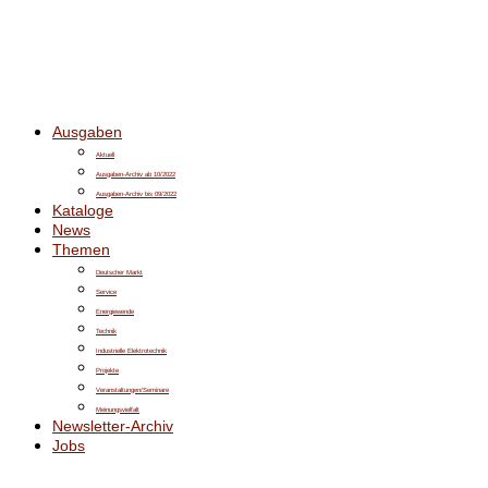
Ausgaben
Aktuell
Ausgaben-Archiv ab 10/2022
Ausgaben-Archiv bis 09/2022
Kataloge
News
Themen
Deutscher Markt
Service
Energiewende
Technik
Industrielle Elektrotechnik
Projekte
Veranstaltungen/Seminare
Meinungsvielfalt
Newsletter-Archiv
Jobs