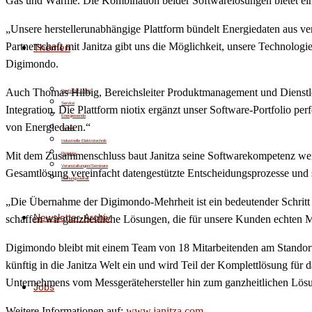
Gas und Wärme. Die Kombination beider Softwarelösungen bietet eine 
„Unsere herstellerunabhängige Plattform bündelt Energiedaten aus ver
Partnerschaft mit Janitza gibt uns die Möglichkeit, unsere Technologi
Themen
Digimondo.
Auch Thomas Hilbig, Bereichsleiter Produktmanagement und Dienstle
Deutscher Markt
Service
Integration. Die Plattform niotix ergänzt unser Software-Portfolio 
Energiewende
von Energiedaten.“
Technik
Industrielle Elektrotechnik
Mit dem Zusammenschluss baut Janitza seine Softwarekompetenz weit
Projekte
Veranstaltungen/Seminare
Gesamtlösung vereinfacht datengestützte Entscheidungsprozesse und sc
Meinungsvielfalt
„Die Übernahme der Digimondo-Mehrheit ist ein bedeutender Schritt f
Newsletter-Archiv
schaffen wir ganzheitliche Lösungen, die für unsere Kunden echten 
Digimondo bleibt mit einem Team von 18 Mitarbeitenden am Standort 
künftig in die Janitza Welt ein und wird Teil der Komplettlösung fü
Unternehmens vom Messgerätehersteller hin zum ganzheitlichen Lösu
Jobs
Weitere Informationen auf:
www.janitza.com