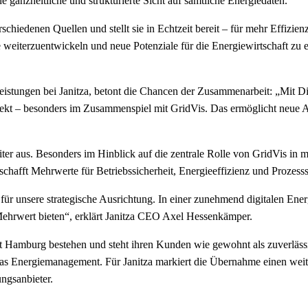
ganzheitliche und strukturierte Sicht auf sämtliche Energiedaten.
schiedenen Quellen und stellt sie in Echtzeit bereit – für mehr Effizie
e weiterzuentwickeln und neue Potenziale für die Energiewirtschaft zu e
istungen bei Janitza, betont die Chancen der Zusammenarbeit: „Mit D
perfekt – besonders im Zusammenspiel mit GridVis. Das ermöglicht neue
er aus. Besonders im Hinblick auf die zentrale Rolle von GridVis i
hafft Mehrwerte für Betriebssicherheit, Energieeffizienz und Prozesssta
ür unsere strategische Ausrichtung. In einer zunehmend digitalen Ener
Mehrwert bieten“, erklärt Janitza CEO Axel Hessenkämper.
Hamburg bestehen und steht ihren Kunden wie gewohnt als zuverlässige
r das Energiemanagement. Für Janitza markiert die Übernahme einen wei
ngsanbieter.