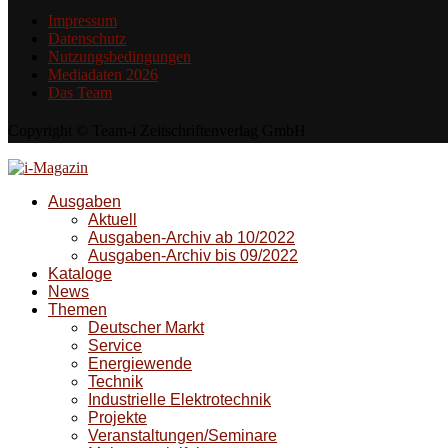
Impressum
Datenschutz
Nutzungsbedingungen
Mediadaten 2026
Das Team
Copyright © Team-i Zeitschriftenverlag GmbH
Ausgaben
Aktuell
Ausgaben-Archiv ab 10/2022
Ausgaben-Archiv bis 09/2022
Kataloge
News
Themen
Deutscher Markt
Service
Energiewende
Technik
Industrielle Elektrotechnik
Projekte
Veranstaltungen/Seminare