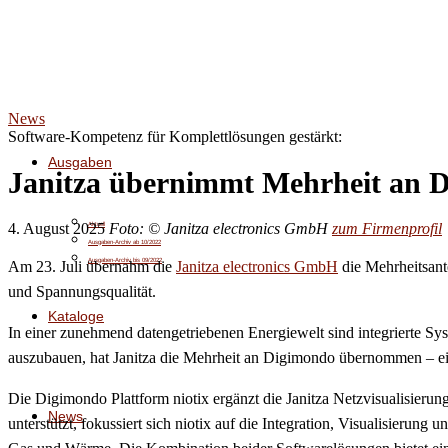
News
Software-Kompetenz für Komplettlösungen gestärkt:
Ausgaben
Janitza übernimmt Mehrheit an 
4. August 2025
Foto: © Janitza electronics GmbH
zum Firmenprofil
Aktuell
Ausgaben-Archiv ab 10/2022
Ausgaben-Archiv bis 09/2022
Am 23. Juli übernahm die
Janitza electronics GmbH
die Mehrheitsant
und Spannungsqualität.
Kataloge
In einer zunehmend datengetriebenen Energiewelt sind integrierte Sy
auszubauen, hat Janitza die Mehrheit an Digimondo übernommen – ein
Die Digimondo Plattform niotix ergänzt die Janitza Netzvisualisierun
News
unterstützt, fokussiert sich niotix auf die Integration, Visualisieru