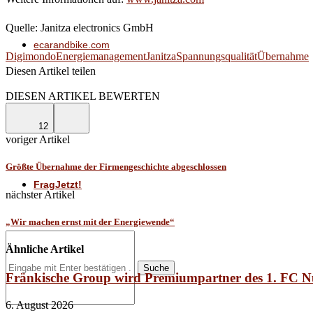
Quelle: Janitza electronics GmbH
ecarandbike.com
Digimondo
Energiemanagement
Janitza
Spannungsqualität
Übernahme
Diesen Artikel teilen
Facebook
Linkedin
Email
DIESEN ARTIKEL BEWERTEN
SmartGyver
12
voriger Artikel
Größte Übernahme der Firmengeschichte abgeschlossen
FragJetzt!
nächster Artikel
„Wir machen ernst mit der Energiewende“
Ähnliche Artikel
Suche
Fränkische Group wird Premiumpartner des 1. FC 
6. August 2026