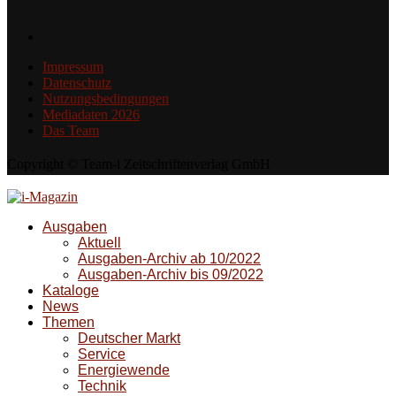
Impressum
Datenschutz
Nutzungsbedingungen
Mediadaten 2026
Das Team
Copyright © Team-i Zeitschriftenverlag GmbH
Ausgaben
Aktuell
Ausgaben-Archiv ab 10/2022
Ausgaben-Archiv bis 09/2022
Kataloge
News
Themen
Deutscher Markt
Service
Energiewende
Technik