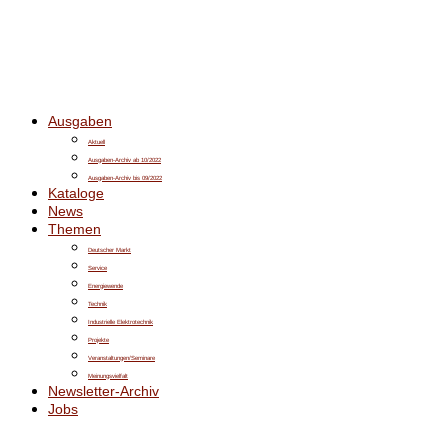
Ausgaben
Aktuell
Ausgaben-Archiv ab 10/2022
Ausgaben-Archiv bis 09/2022
Kataloge
News
Themen
Deutscher Markt
Service
Energiewende
Technik
Industrielle Elektrotechnik
Projekte
Veranstaltungen/Seminare
Meinungsvielfalt
Newsletter-Archiv
Jobs