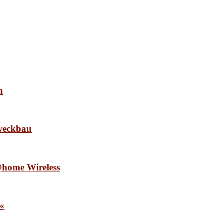
n
weckbau
e@home Wireless
e«