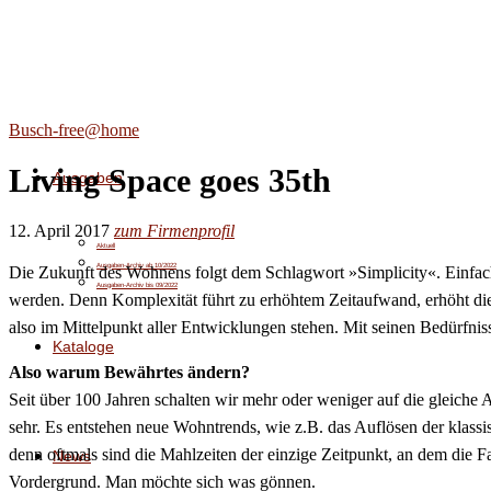
Busch-free@home
Living Space goes 35th
Ausgaben
12. April 2017
zum Firmenprofil
Aktuell
Ausgaben-Archiv ab 10/2022
Die Zukunft des Wohnens folgt dem Schlagwort »Simplicity«. Einfachhe
Ausgaben-Archiv bis 09/2022
werden. Denn Komplexität führt zu erhöhtem Zeitaufwand, erhöht di
also im Mittelpunkt aller Entwicklungen stehen. Mit seinen Bedürfni
Kataloge
Also warum Bewährtes ändern?
Seit über 100 Jahren schalten wir mehr oder weniger auf die gleiche 
sehr. Es entstehen neue Wohntrends, wie z.B. das Auflösen der klas
denn oftmals sind die Mahlzeiten der einzige Zeitpunkt, an dem die
News
Vordergrund. Man möchte sich was gönnen.