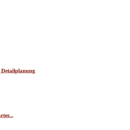
d Detailplanung
ter...