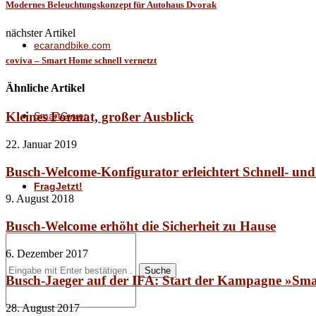
Modernes Beleuchtungskonzept für Autohaus Dvorak
nächster Artikel
ecarandbike.com
coviva – Smart Home schnell vernetzt
Ähnliche Artikel
Kleines Format, großer Ausblick
SmartGyver
22. Januar 2019
Busch-Welcome-Konfigurator erleichtert Schnell- un
FragJetzt!
9. August 2018
Busch-Welcome erhöht die Sicherheit zu Hause
6. Dezember 2017
Suche
Busch-Jaeger auf der IFA: Start der Kampagne »Smar
28. August 2017