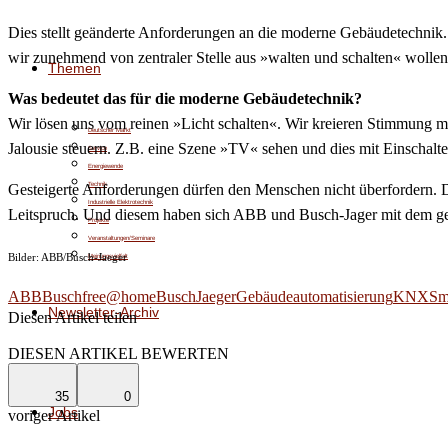
Dies stellt geänderte Anforderungen an die moderne Gebäudetechnik
wir zunehmend von zentraler Stelle aus »walten und schalten« wollen. 
Themen
Was bedeutet das für die moderne Gebäudetechnik?
Wir lösen uns vom reinen »Licht schalten«. Wir kreieren Stimmung m
Deutscher Markt
Jalousie steuern. Z.B. eine Szene »TV« sehen und dies mit Einscha
Service
Energiewende
Technik
Gesteigerte Anforderungen dürfen den Menschen nicht überfordern. Di
Industrielle Elektrotechnik
Leitspruch. Und diesem haben sich ABB und Busch-Jager mit dem ge
Projekte
Veranstaltungen/Seminare
Bilder: ABB/Busch-Jaeger
Meinungsvielfalt
ABB
Buschfree@home
BuschJaeger
Gebäudeautomatisierung
KNX
Sm
Newsletter-Archiv
Diesen Artikel teilen
Facebook
Linkedin
Email
DIESEN ARTIKEL BEWERTEN
35
0
Jobs
voriger Artikel