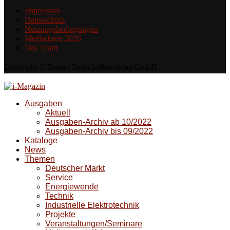
Impressum
Datenschutz
Nutzungsbedingungen
Mediadaten 2026
Das Team
Copyright © Team-i Zeitschriftenverlag GmbH
Ausgaben
Aktuell
Ausgaben-Archiv ab 10/2022
Ausgaben-Archiv bis 09/2022
Kataloge
News
Themen
Deutscher Markt
Service
Energiewende
Technik
Industrielle Elektrotechnik
Projekte
Veranstaltungen/Seminare