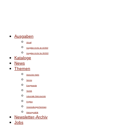
Ausgaben
Aktuell
Ausgaben-Archiv ab 10/2022
Ausgaben-Archiv bis 09/2022
Kataloge
News
Themen
Deutscher Markt
Service
Energiewende
Technik
Industrielle Elektrotechnik
Projekte
Veranstaltungen/Seminare
Meinungsvielfalt
Newsletter-Archiv
Jobs