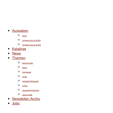
Ausgaben
Aktuell
Ausgaben-Archiv ab 10/2022
Ausgaben-Archiv bis 09/2022
Kataloge
News
Themen
Deutscher Markt
Service
Energiewende
Technik
Industrielle Elektrotechnik
Projekte
Veranstaltungen/Seminare
Meinungsvielfalt
Newsletter-Archiv
Jobs