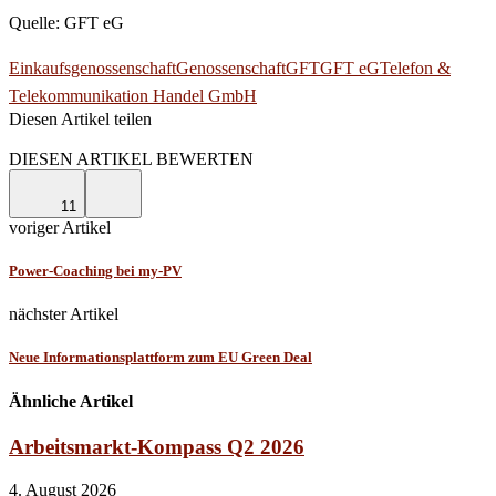
Quelle: GFT eG
Einkaufsgenossenschaft
Genossenschaft
GFT
GFT eG
Telefon &
Telekommunikation Handel GmbH
Diesen Artikel teilen
Facebook
Linkedin
Email
DIESEN ARTIKEL BEWERTEN
11
voriger Artikel
Power-Coaching bei my-PV
nächster Artikel
Neue Informationsplattform zum EU Green Deal
Ähnliche Artikel
Arbeitsmarkt-Kompass Q2 2026
4. August 2026