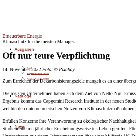
Erneuerbare Energie
Klimaschutz für die meisten Manager:
Ausgaben
Oft nur teure Verpflichtung
14. November 2022
Foto: © Pixabay
Aktuell
Ausgaben-Archiv ab 10/2022
Ausgaben-Archiv bis 09/2022
Zum Erreichen der Dekarbonisierungsziele mangelt es an einer übergr
Die meisten Unternehmen haben sich dem Ziel von Netto-Null-Emissio
Kataloge
Ergebnis kommt das Capgemini Research Institute in der neuen Studie 
weithin den unternehmerischen Nutzen von Klimaschutzmaßnahmen; led
Erfüllen Konzerne ihre Verantwortung zu ökologischer Nachhaltigkeit
News
Studienreihe mit jährlicher Erscheinungsweise ins Leben gerufen. 