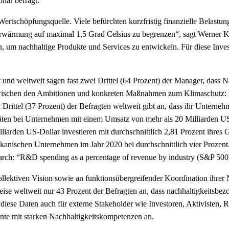
lar befragt.
ertschöpfungsquelle. Viele befürchten kurzfristig finanzielle Belast
rderwärmung auf maximal 1,5 Grad Celsius zu begrenzen“, sagt Werner Ki
m nachhaltige Produkte und Services zu entwickeln. Für diese Investit
t und weltweit sagen fast zwei Drittel (64 Prozent) der Manager, dass 
zwischen den Ambitionen und konkreten Maßnahmen zum Klimaschutz: Er
ein Drittel (37 Prozent) der Befragten weltweit gibt an, dass ihr Untern
itäten bei Unternehmen mit einem Umsatz von mehr als 20 Milliarden U
iarden US-Dollar investieren mit durchschnittlich 2,81 Prozent ihre
kanischen Unternehmen im Jahr 2020 bei durchschnittlich vier Prozent
search: “R&D spending as a percentage of revenue by industry (S&P 50
ollektiven Vision sowie an funktionsübergreifender Koordination ihre
eise weltweit nur 43 Prozent der Befragten an, dass nachhaltigkeitsbe
iese Daten auch für externe Stakeholder wie Investoren, Aktivisten, 
ente mit starken Nachhaltigkeitskompetenzen an.