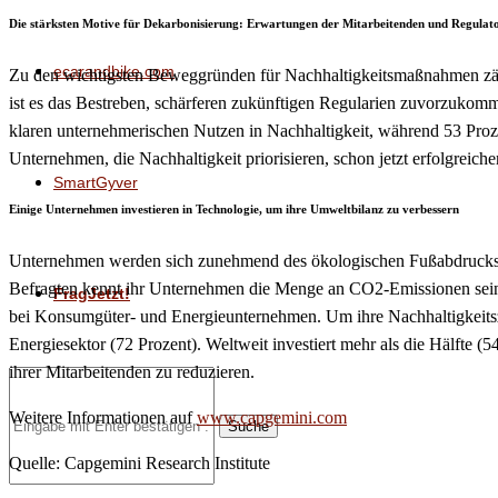
Die stärksten Motive für Dekarbonisierung: Erwartungen der Mitarbeitenden und Regulat
ecarandbike.com
Zu den wichtigsten Beweggründen für Nachhaltigkeitsmaßnahmen zählt 
ist es das Bestreben, schärferen zukünftigen Regularien zuvorzukomm
klaren unternehmerischen Nutzen in Nachhaltigkeit, während 53 Proze
Unternehmen, die Nachhaltigkeit priorisieren, schon jetzt erfolgreiche
SmartGyver
Einige Unternehmen investieren in Technologie, um ihre Umweltbilanz zu verbessern
Unternehmen werden sich zunehmend des ökologischen Fußabdrucks ihr
Befragten kennt ihr Unternehmen die Menge an CO2-Emissionen seiner 
FragJetzt!
bei Konsumgüter- und Energieunternehmen. Um ihre Nachhaltigkeitszi
Energiesektor (72 Prozent). Weltweit investiert mehr als die Hälfte 
ihrer Mitarbeitenden zu reduzieren.
Weitere Informationen auf
www.capgemini.com
Suche
Quelle: Capgemini Research Institute