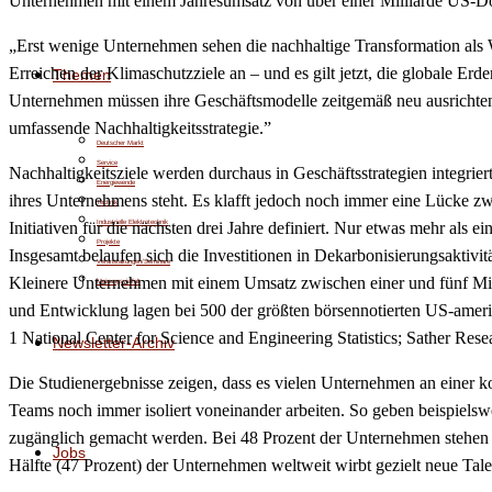
Unternehmen mit einem Jahresumsatz von über einer Milliarde US-Dol
„Erst wenige Unternehmen sehen die nachhaltige Transformation als W
Erreichen der Klimaschutzziele an – und es gilt jetzt, die globale E
Themen
Unternehmen müssen ihre Geschäftsmodelle zeitgemäß neu ausrichten, u
umfassende Nachhaltigkeitsstrategie.”
Deutscher Markt
Service
Nachhaltigkeitsziele werden durchaus in Geschäftsstrategien integrier
Energiewende
ihres Unternehmens steht. Es klafft jedoch noch immer eine Lücke 
Technik
Industrielle Elektrotechnik
Initiativen für die nächsten drei Jahre definiert. Nur etwas mehr als 
Projekte
Insgesamt belaufen sich die Investitionen in Dekarbonisierungsaktiv
Veranstaltungen/Seminare
Kleinere Unternehmen mit einem Umsatz zwischen einer und fünf Mill
Meinungsvielfalt
und Entwicklung lagen bei 500 der größten börsennotierten US-ameri
1 National Center for Science and Engineering Statistics; Sather Re
Newsletter-Archiv
Die Studienergebnisse zeigen, dass es vielen Unternehmen an einer k
Teams noch immer isoliert voneinander arbeiten. So geben beispielsw
zugänglich gemacht werden. Bei 48 Prozent der Unternehmen stehen d
Jobs
Hälfte (47 Prozent) der Unternehmen weltweit wirbt gezielt neue Tal