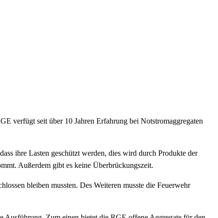
 RGE verfügt seit über 10 Jahren Erfahrung bei Notstromaggregaten
ass ihre Lasten geschützt werden, dies wird durch Produkte der
kommt. Außerdem gibt es keine Überbrückungszeit.
schlossen bleiben mussten. Des Weiteren musste die Feuerwehr
ie Ausführung. Zum einen bietet die RGE offene Aggregate für den