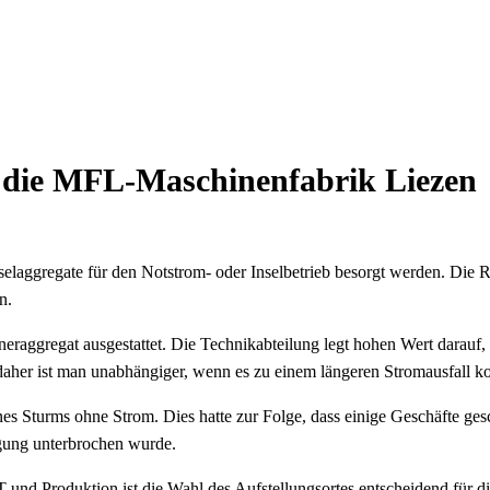
r die MFL-Maschinenfabrik Liezen
eselaggregate für den Notstrom- oder Inselbetrieb besorgt werden. Die
n.
gregat ausgestattet. Die Technikabteilung legt hohen Wert darauf, d
daher ist man unabhängiger, wenn es zu einem längeren Stromausfall 
nes Sturms ohne Strom. Dies hatte zur Folge, dass einige Geschäfte ge
rgung unterbrochen wurde.
und Produktion ist die Wahl des Aufstellungsortes entscheidend für d