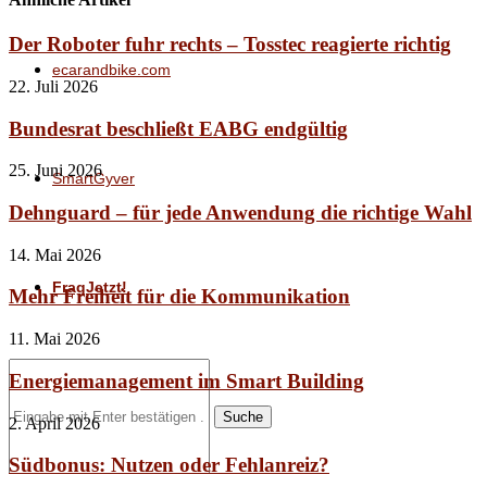
Der Roboter fuhr rechts – Tosstec reagierte richtig
ecarandbike.com
22. Juli 2026
Bundesrat beschließt EABG endgültig
25. Juni 2026
SmartGyver
Dehnguard – für jede Anwendung die richtige Wahl
14. Mai 2026
FragJetzt!
Mehr Freiheit für die Kommunikation
11. Mai 2026
Energiemanagement im Smart Building
Suche
2. April 2026
Südbonus: Nutzen oder Fehlanreiz?