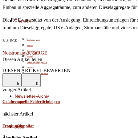
Einbau in spezielle Aggregaträume, zum anderen Dieselaggregate für 
Die RGE unterstützt von der Auslegung, Einreichungsunterlagen für d
Themen
rund um Dieselaggregate, USV-Anlagen, Stromausfälle und vieles me
Deutscher Markt
Bild: RGE
Service
Energiewende
Notstromaggregat
RGE
Technik
Diesen Artikel teilen
Industrielle Elektrotechnik
Facebook
Linkedin
Email
Projekte
DIESEN ARTIKEL BEWERTEN
Veranstaltungen/Seminare
Meinungsvielfalt
5
0
voriger Artikel
Newsletter-Archiv
Gefahrenquelle Fehlerlichtbögen
nächster Artikel
Fronius Ohmpilot
Jobs
Ähnliche Artikel