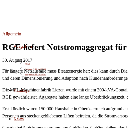
Allgemein
RGE liefert Notstromaggregat fü
Ausgaben
30. August 2017
Aktuell
Ausgaben-Archiv ab 10/2022
Für längere Netzausfälle muss Ersatzenergie her: dies kann durch Di
Ausgaben-Archiv bis 09/2022
und deren Dimensionierung und Adaption nach Kundenanforderunge
Die MFL-Maschinenfabrik Liezen wurde mit einem 300-kVA-Containerag
Kataloge
RGE gewährleistet. Aggregate haben eine lange Überbrückungszeit, 
Erst kürzlich waren 150.000 Haushalte in Oberösterreich aufgrund ei
Personen aus steckengebliebenen Liften befreien, da die Stromverso
News
Gerade bei Notstromversorgung von Gebäuden, Gebäudeteilen, der IT 