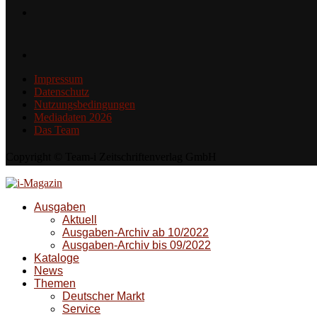
Impressum
Datenschutz
Nutzungsbedingungen
Mediadaten 2026
Das Team
Copyright © Team-i Zeitschriftenverlag GmbH
Ausgaben
Aktuell
Ausgaben-Archiv ab 10/2022
Ausgaben-Archiv bis 09/2022
Kataloge
News
Themen
Deutscher Markt
Service