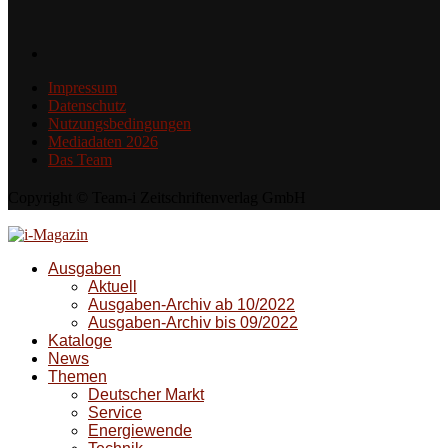
Impressum
Datenschutz
Nutzungsbedingungen
Mediadaten 2026
Das Team
Copyright © Team-i Zeitschriftenverlag GmbH
Ausgaben
Aktuell
Ausgaben-Archiv ab 10/2022
Ausgaben-Archiv bis 09/2022
Kataloge
News
Themen
Deutscher Markt
Service
Energiewende