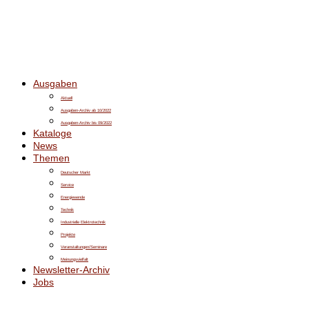
Ausgaben
Aktuell
Ausgaben-Archiv ab 10/2022
Ausgaben-Archiv bis 09/2022
Kataloge
News
Themen
Deutscher Markt
Service
Energiewende
Technik
Industrielle Elektrotechnik
Projekte
Veranstaltungen/Seminare
Meinungsvielfalt
Newsletter-Archiv
Jobs