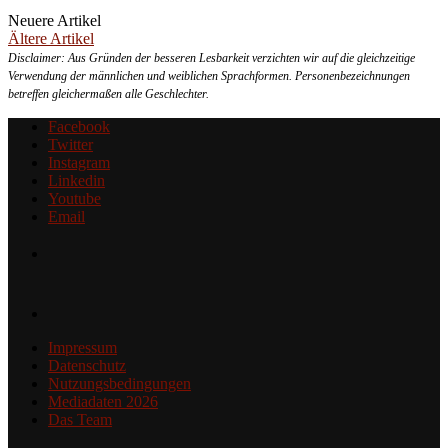
Neuere Artikel
Ältere Artikel
Disclaimer: Aus Gründen der besseren Lesbarkeit verzichten wir auf die gleichzeitige
Verwendung der männlichen und weiblichen Sprachformen. Personenbezeichnungen
betreffen gleichermaßen alle Geschlechter.
Facebook
Twitter
Instagram
Linkedin
Youtube
Email
Impressum
Datenschutz
Nutzungsbedingungen
Mediadaten 2026
Das Team