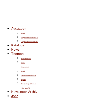
Ausgaben
Aktuell
Ausgaben-Archiv ab 10/2022
Ausgaben-Archiv bis 09/2022
Kataloge
News
Themen
Deutscher Markt
Service
Energiewende
Technik
Industrielle Elektrotechnik
Projekte
Veranstaltungen/Seminare
Meinungsvielfalt
Newsletter-Archiv
Jobs