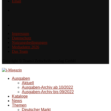
Email
Impressum
Datenschutz
Nutzungsbedingungen
Mediadaten 2026
Das Team
Copyright © Team-i Zeitschriftenverlag GmbH
Ausgaben
Aktuell
Ausgaben-Archiv ab 10/2022
Ausgaben-Archiv bis 09/2022
Kataloge
News
Themen
Deutscher Markt