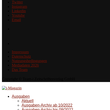
Twitter
Instagram
Linkedin
Youtube
Email
Impressum
Datenschutz
Nutzungsbedingungen
Mediadaten 2026
Das Team
Copyright © Team-i Zeitschriftenverlag GmbH
Ausgaben
Aktuell
Ausgaben-Archiv ab 10/2022
Ausgaben-Archiv bis 09/2022