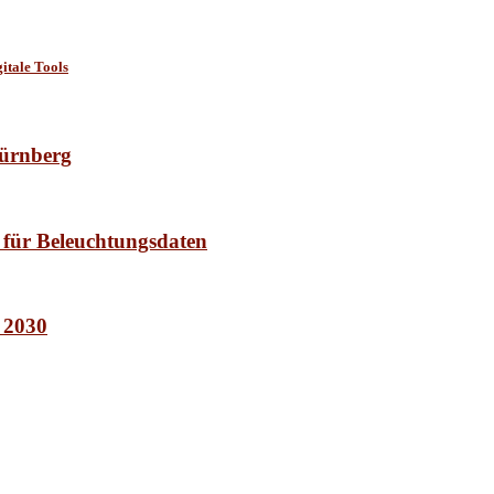
itale Tools
Nürnberg
 für Beleuchtungsdaten
t 2030