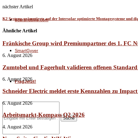
nächster Artikel
K2 Systems präsentierte auf der Intersolar optimierte Montagesysteme und dig
ecarandbike.com
Ähnliche Artikel
Fränkische Group wird Premiumpartner des 1. FC 
SmartGyver
6. August 2026
Zumtobel und Fagerhult validieren offenen Standard
6. August 2026
FragJetzt!
Schneider Electric meldet erste Kennzahlen zu Impac
6. August 2026
Arbeitsmarkt-Kompass Q2 2026
Suche
4. August 2026