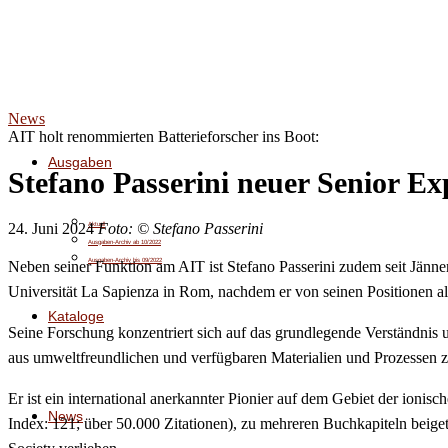
News
AIT holt renommierten Batterieforscher ins Boot:
Ausgaben
Stefano Passerini neuer Senior Ex
24. Juni 2024
Foto: © Stefano Passerini
Aktuell
Ausgaben-Archiv ab 10/2022
Ausgaben-Archiv bis 09/2022
Neben seiner Funktion am AIT ist Stefano Passerini zudem seit Jänne
Universität La Sapienza in Rom, nachdem er von seinen Positionen a
Kataloge
Seine Forschung konzentriert sich auf das grundlegende Verständnis
aus umweltfreundlichen und verfügbaren Materialien und Prozessen z
Er ist ein international anerkannter Pionier auf dem Gebiet der ioni
News
Index: 121; über 50.000 Zitationen), zu mehreren Buchkapiteln beiget