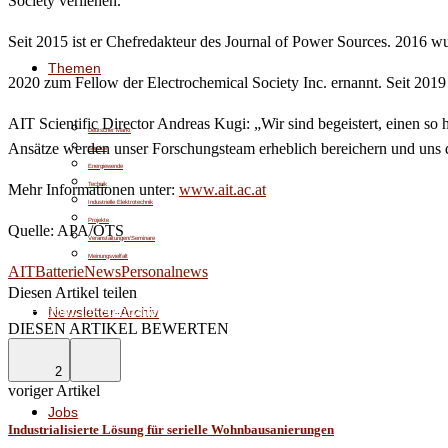
Society verliehen.
Seit 2015 ist er Chefredakteur des Journal of Power Sources. 2016 wu
Themen
2020 zum Fellow der Electrochemical Society Inc. ernannt. Seit 2019
AIT Scientific Director Andreas Kugi: „Wir sind begeistert, einen so
Deutscher Markt
Ansätze werden unser Forschungsteam erheblich bereichern und uns da
Service
Energiewende
Technik
Mehr Informationen unter:
www.ait.ac.at
Industrielle Elektrotechnik
Projekte
Quelle: APA/OTS
Veranstaltungen/Seminare
Meinungsvielfalt
AIT
Batterie
News
Personalnews
Diesen Artikel teilen
Facebook
Linkedin
Email
Newsletter-Archiv
DIESEN ARTIKEL BEWERTEN
2
voriger Artikel
Jobs
Industrialisierte Lösung für serielle Wohnbausanierungen