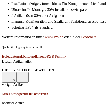
Installationsfertiges, formschönes Ein-Komponenten-Lichtban
Ultraschnelle Montage: 50% Installationszeit sparen
5 Artikel lösen 80% aller Aufgaben
Planung, Konfiguration und Skalierung funktionieren App-gest
Schutzart IP54 als Standard
Weitere Informationen unter
www.rzb.de
oder in der
Broschüre
.
Quelle: RZB Lighting Austria GmbH
Beleuchtung
Lichtband
Linedo
RZB
Technik
Diesen Artikel teilen
Facebook
Linkedin
Email
DIESEN ARTIKEL BEWERTEN
8
voriger Artikel
Neue Lichtexpertise für Österreich
nächster Artikel