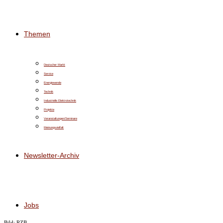
Themen
Deutscher Markt
Service
Energiewende
Technik
Industrielle Elektrotechnik
Projekte
Veranstaltungen/Seminare
Meinungsvielfalt
Newsletter-Archiv
Jobs
Bild: RZB