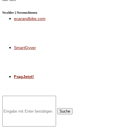
Strahler || Stromschienen
ecarandbike.com
SmartGyver
FragJetzt!
Suche