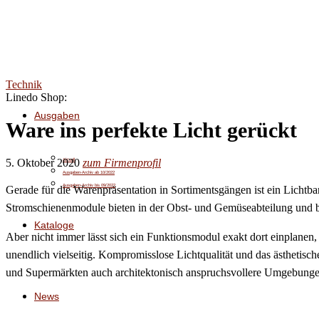
Technik
Linedo Shop:
Ausgaben
Ware ins perfekte Licht gerückt
5. Oktober 2020
zum Firmenprofil
Aktuell
Ausgaben-Archiv ab 10/2022
Ausgaben-Archiv bis 09/2022
Gerade für die Warenpräsentation in Sortimentsgängen ist ein Lichtb
Stromschienenmodule bieten in der Obst- und Gemüseabteilung und be
Kataloge
Aber nicht immer lässt sich ein Funktionsmodul exakt dort einplanen
unendlich vielseitig. Kompromisslose Lichtqualität und das ästhetis
und Supermärkten auch architektonisch anspruchsvollere Umgebunge
News