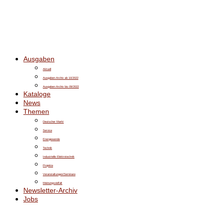
Ausgaben
Aktuell
Ausgaben-Archiv ab 10/2022
Ausgaben-Archiv bis 09/2022
Kataloge
News
Themen
Deutscher Markt
Service
Energiewende
Technik
Industrielle Elektrotechnik
Projekte
Veranstaltungen/Seminare
Meinungsvielfalt
Newsletter-Archiv
Jobs