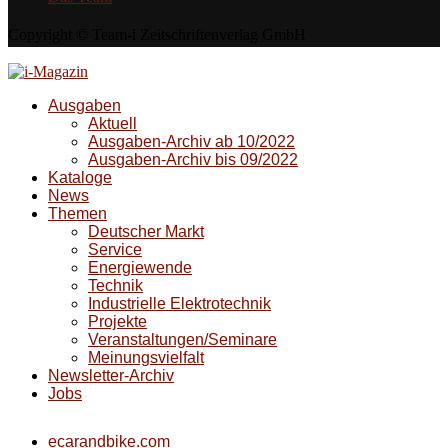
Copyright © Team-i Zeitschriftenverlag GmbH
Ausgaben
Aktuell
Ausgaben-Archiv ab 10/2022
Ausgaben-Archiv bis 09/2022
Kataloge
News
Themen
Deutscher Markt
Service
Energiewende
Technik
Industrielle Elektrotechnik
Projekte
Veranstaltungen/Seminare
Meinungsvielfalt
Newsletter-Archiv
Jobs
ecarandbike.com