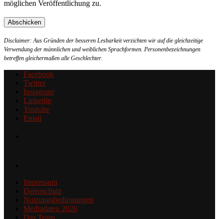
möglichen Veröffentlichung zu.
Disclaimer: Aus Gründen der besseren Lesbarkeit verzichten wir auf die gleichzeitige
Verwendung der männlichen und weiblichen Sprachformen. Personenbezeichnungen
betreffen gleichermaßen alle Geschlechter.
Facebook
Twitter
Instagram
Linkedin
Youtube
Email
Impressum
Datenschutz
Nutzungsbedingungen
Mediadaten 2026
Das Team