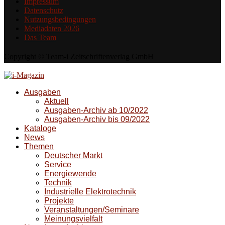
Impressum
Datenschutz
Nutzungsbedingungen
Mediadaten 2026
Das Team
Copyright © Team-i Zeitschriftenverlag GmbH
Ausgaben
Aktuell
Ausgaben-Archiv ab 10/2022
Ausgaben-Archiv bis 09/2022
Kataloge
News
Themen
Deutscher Markt
Service
Energiewende
Technik
Industrielle Elektrotechnik
Projekte
Veranstaltungen/Seminare
Meinungsvielfalt