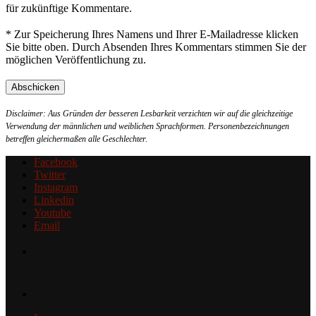
für zukünftige Kommentare.
* Zur Speicherung Ihres Namens und Ihrer E-Mailadresse klicken
Sie bitte oben. Durch Absenden Ihres Kommentars stimmen Sie der
möglichen Veröffentlichung zu.
Disclaimer: Aus Gründen der besseren Lesbarkeit verzichten wir auf die gleichzeitige
Verwendung der männlichen und weiblichen Sprachformen. Personenbezeichnungen
betreffen gleichermaßen alle Geschlechter.
Facebook
Twitter
Instagram
Linkedin
Youtube
Email