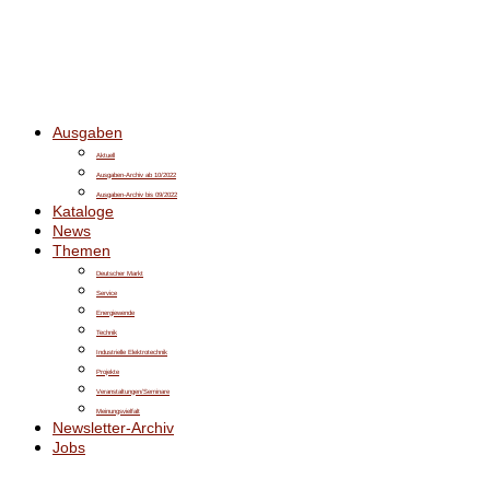
Ausgaben
Aktuell
Ausgaben-Archiv ab 10/2022
Ausgaben-Archiv bis 09/2022
Kataloge
News
Themen
Deutscher Markt
Service
Energiewende
Technik
Industrielle Elektrotechnik
Projekte
Veranstaltungen/Seminare
Meinungsvielfalt
Newsletter-Archiv
Jobs