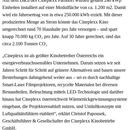
Auf dem Dach des Cineplexx Parndorf wurden gesamt 246 kWp
Einheiten installiert auf einer Modulfläche von ca. 1.200 m2. Damit
wird ein Jahresertrag von in etwa 250.000 kWh erzielt. Mit dieser
produzierten Menge an Strom könnte das Cineplexx Kino
umgerechnet rund 70 Haushalte pro Jahr versorgen – und spart
knapp 70.000 kg CO₂ pro Jahr. Auf 30 Jahre gerechnet, sind das
circa 2.100 Tonnen CO₂
„Cineplexx ist als größter Kinobetreiber Österreichs ein
energieverbrauchssensibles Unternehmen. Darum setzen wir seit
Jahren Schritt für Schritt auf grünere Alternativen und bauen unsere
Bestrebungen dahingehend weiter aus – sei es durch nachhaltige
Smart-Laser Filmprojektoren, recycelte Materialen bei diversen
Bestandteilen, Beleuchtung mittels LED-Technologie und darüber
hinaus hat Cineplexx österreichweit Wärmerückgewinnungssysteme
eingebaut, die Projektorenabluft nutzen, und Umluftkonzepte mit
Luftqualitätsfühlern etabliert“, erklärt Christof Papousek,
Geschäftsführer & Gesellschafter der Cineplexx Kinobetriebe
GmbH.