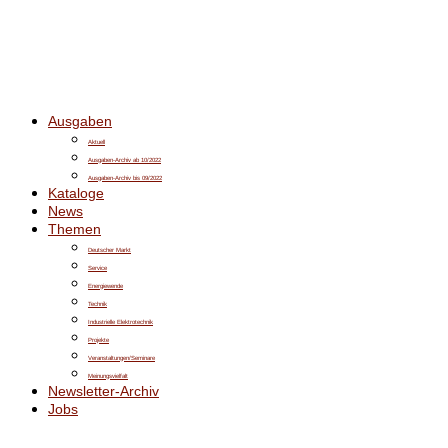
Ausgaben
Aktuell
Ausgaben-Archiv ab 10/2022
Ausgaben-Archiv bis 09/2022
Kataloge
News
Themen
Deutscher Markt
Service
Energiewende
Technik
Industrielle Elektrotechnik
Projekte
Veranstaltungen/Seminare
Meinungsvielfalt
Newsletter-Archiv
Jobs