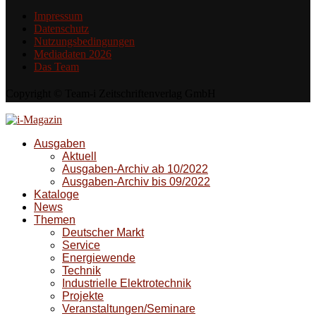
Impressum
Datenschutz
Nutzungsbedingungen
Mediadaten 2026
Das Team
Copyright © Team-i Zeitschriftenverlag GmbH
Ausgaben
Aktuell
Ausgaben-Archiv ab 10/2022
Ausgaben-Archiv bis 09/2022
Kataloge
News
Themen
Deutscher Markt
Service
Energiewende
Technik
Industrielle Elektrotechnik
Projekte
Veranstaltungen/Seminare