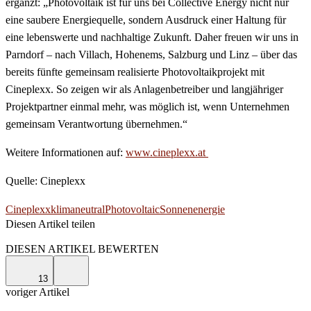
ergänzt: „Photovoltaik ist für uns bei Collective Energy nicht nur
eine saubere Energiequelle, sondern Ausdruck einer Haltung für
eine lebenswerte und nachhaltige Zukunft. Daher freuen wir uns in
Parndorf – nach Villach, Hohenems, Salzburg und Linz – über das
bereits fünfte gemeinsam realisierte Photovoltaikprojekt mit
Cineplexx. So zeigen wir als Anlagenbetreiber und langjähriger
Projektpartner einmal mehr, was möglich ist, wenn Unternehmen
gemeinsam Verantwortung übernehmen.“
Weitere Informationen auf:
www.cineplexx.at
Quelle: Cineplexx
Cineplexx
klimaneutral
Photovoltaic
Sonnenenergie
Diesen Artikel teilen
Facebook
Linkedin
Email
DIESEN ARTIKEL BEWERTEN
13
voriger Artikel