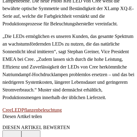
Lampenebene. Die neue Photo Red LED von Cree weist die
bewährte optische Symmetrie und Beständigkeit der XLamp XQ-E-
Serie auf, welche die Farbgleichheit verstärkt und die
Produktionsprozesse für Beleuchtungshersteller vereinfacht.
„Die LEDs ermöglichen es unseren Kunden, das gesamte Spektrum
an wachstumsfördernden LEDs zu nutzen, die das natürliche
Sonnenlicht ideal imitieren“, sagt Stephan Greiner, Vice President
EMEA bei Cree. „Zudem lassen sich durch die hohe Leistung,
Effizienz und Zuverlässigkeit der LEDs von Cree herkömmliche
Natriumdampf-Hochdrucklampen problemlos ersetzen – und das bei
niedrigeren Systemkosten, längerer Lebensdauer und geringerem
Stromverbrauch.“ Muster sind demnächst erhältlich,
Produktionsmengen innerhalb der üblichen Lieferzeit.
Cree
LED
Pflanzenbeleuchtung
Diesen Artikel teilen
Facebook
Linkedin
Email
DIESEN ARTIKEL BEWERTEN