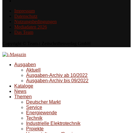
Impressum
Datenschutz
Nutzungsbedingungen
Mediadaten 2026
Das Team
Copyright © Team-i Zeitschriftenverlag GmbH
Ausgaben
Aktuell
Ausgaben-Archiv ab 10/2022
Ausgaben-Archiv bis 09/2022
Kataloge
News
Themen
Deutscher Markt
Service
Energiewende
Technik
Industrielle Elektrotechnik
Projekte