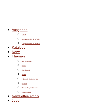
Ausgaben
Aktuell
Ausgaben-Archiv ab 10/2022
Ausgaben-Archiv bis 09/2022
Kataloge
News
Themen
Deutscher Markt
Service
Energiewende
Technik
Industrielle Elektrotechnik
Projekte
Veranstaltungen/Seminare
Meinungsvielfalt
Newsletter-Archiv
Jobs