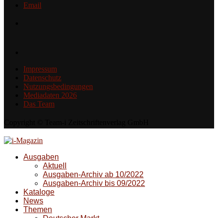
Email
Impressum
Datenschutz
Nutzungsbedingungen
Mediadaten 2026
Das Team
Copyright © Team-i Zeitschriftenverlag GmbH
Ausgaben
Aktuell
Ausgaben-Archiv ab 10/2022
Ausgaben-Archiv bis 09/2022
Kataloge
News
Themen