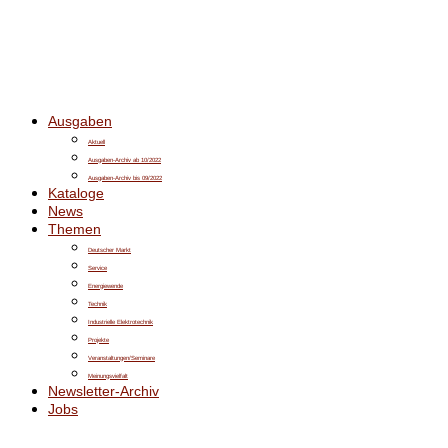
Ausgaben
Aktuell
Ausgaben-Archiv ab 10/2022
Ausgaben-Archiv bis 09/2022
Kataloge
News
Themen
Deutscher Markt
Service
Energiewende
Technik
Industrielle Elektrotechnik
Projekte
Veranstaltungen/Seminare
Meinungsvielfalt
Newsletter-Archiv
Jobs