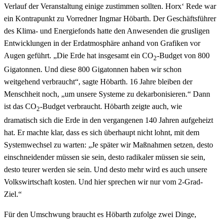
Verlauf der Veranstaltung einige zustimmen sollten. Horx‘ Rede war
ein Kontrapunkt zu Vorredner Ingmar Höbarth. Der Geschäftsführer
des Klima- und Energiefonds hatte den Anwesenden die grusligen
Entwicklungen in der Erdatmosphäre anhand von Grafiken vor
Augen geführt. „Die Erde hat insgesamt ein CO
-Budget von 800
2
Gigatonnen. Und diese 800 Gigatonnen haben wir schon
weitgehend verbraucht“, sagte Höbarth. 16 Jahre bleiben der
Menschheit noch, „um unsere Systeme zu dekarbonisieren.“ Dann
ist das CO
-Budget verbraucht. Höbarth zeigte auch, wie
2
dramatisch sich die Erde in den vergangenen 140 Jahren aufgeheizt
hat. Er machte klar, dass es sich überhaupt nicht lohnt, mit dem
Systemwechsel zu warten: „Je später wir Maßnahmen setzen, desto
einschneidender müssen sie sein, desto radikaler müssen sie sein,
desto teurer werden sie sein. Und desto mehr wird es auch unsere
Volkswirtschaft kosten. Und hier sprechen wir nur vom 2-Grad-
Ziel.“
Für den Umschwung braucht es Höbarth zufolge zwei Dinge,