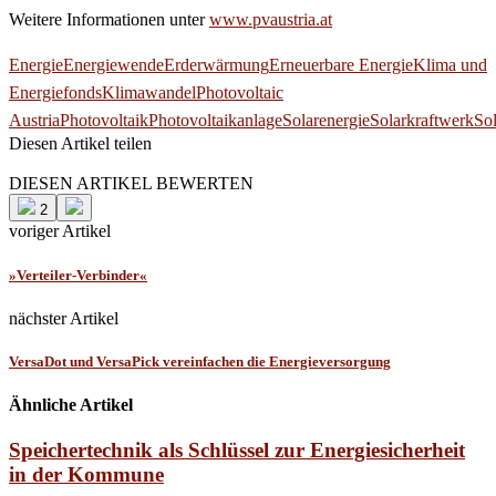
Weitere Informationen unter
www.pvaustria.at
Energie
Energiewende
Erderwärmung
Erneuerbare Energie
Klima und
Energiefonds
Klimawandel
Photovoltaic
Austria
Photovoltaik
Photovoltaikanlage
Solarenergie
Solarkraftwerk
So
Diesen Artikel teilen
Facebook
Linkedin
Email
DIESEN ARTIKEL BEWERTEN
2
voriger Artikel
»Verteiler-Verbinder«
nächster Artikel
VersaDot und VersaPick vereinfachen die Energieversorgung
Ähnliche Artikel
Speichertechnik als Schlüssel zur Energiesicherheit
in der Kommune