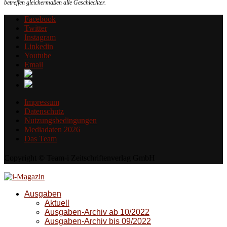
betreffen gleichermaßen alle Geschlechter.
Facebook
Twitter
Instagram
Linkedin
Youtube
Email
Impressum
Datenschutz
Nutzungsbedingungen
Mediadaten 2026
Das Team
Copyright © Team-i Zeitschriftenverlag GmbH
Ausgaben
Aktuell
Ausgaben-Archiv ab 10/2022
Ausgaben-Archiv bis 09/2022