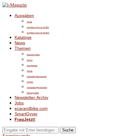
Ausgaben
Aktuell
Ausgaben-Archiv ab 10/2022
Ausgaben-Archiv bis 09/2022
Kataloge
News
Themen
Deutscher Markt
Service
Energiewende
Technik
Industrielle Elektrotechnik
Projekte
Veranstaltungen/Seminare
Meinungsvielfalt
Newsletter-Archiv
Jobs
ecarandbike.com
SmartGyver
FragJetzt!
Suche
Energiewende