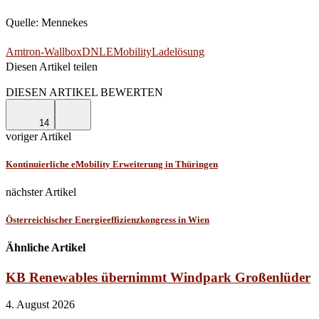
Quelle: Mennekes
Amtron-Wallbox
DNL
EMobility
Ladelösung
Diesen Artikel teilen
Facebook
Linkedin
Email
DIESEN ARTIKEL BEWERTEN
14
voriger Artikel
Kontinuierliche eMobility Erweiterung in Thüringen
nächster Artikel
Österreichischer Energieeffizienzkongress in Wien
Ähnliche Artikel
KB Renewables übernimmt Windpark Großenlüder
4. August 2026