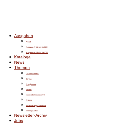
Ausgaben
Aktuell
Ausgaben-Archiv ab 10/2022
Ausgaben-Archiv bis 09/2022
Kataloge
News
Themen
Deutscher Markt
Service
Energiewende
Technik
Industrielle Elektrotechnik
Projekte
Veranstaltungen/Seminare
Meinungsvielfalt
Newsletter-Archiv
Jobs