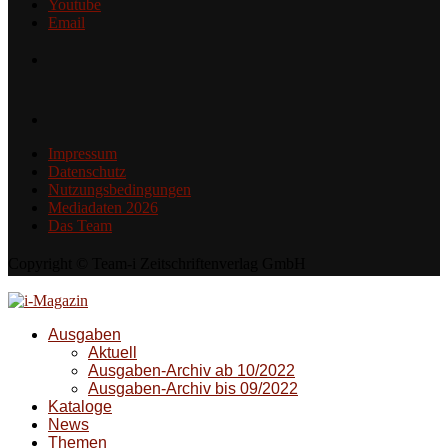
Youtube
Email
Impressum
Datenschutz
Nutzungsbedingungen
Mediadaten 2026
Das Team
Copyright © Team-i Zeitschriftenverlag GmbH
Ausgaben
Aktuell
Ausgaben-Archiv ab 10/2022
Ausgaben-Archiv bis 09/2022
Kataloge
News
Themen