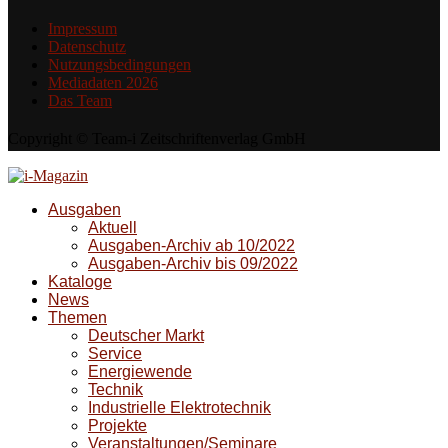
Impressum
Datenschutz
Nutzungsbedingungen
Mediadaten 2026
Das Team
Copyright © Team-i Zeitschriftenverlag GmbH
Ausgaben
Aktuell
Ausgaben-Archiv ab 10/2022
Ausgaben-Archiv bis 09/2022
Kataloge
News
Themen
Deutscher Markt
Service
Energiewende
Technik
Industrielle Elektrotechnik
Projekte
Veranstaltungen/Seminare