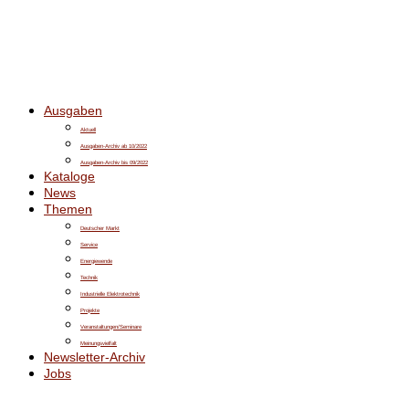
Ausgaben
Aktuell
Ausgaben-Archiv ab 10/2022
Ausgaben-Archiv bis 09/2022
Kataloge
News
Themen
Deutscher Markt
Service
Energiewende
Technik
Industrielle Elektrotechnik
Projekte
Veranstaltungen/Seminare
Meinungsvielfalt
Newsletter-Archiv
Jobs