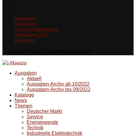
Impressum
Datenschutz
Nutzungsbedingungen
Mediadaten 2026
Das Team
Copyright © Team-i Zeitschriftenverlag GmbH
Ausgaben
Aktuell
Ausgaben-Archiv ab 10/2022
Ausgaben-Archiv bis 09/2022
Kataloge
News
Themen
Deutscher Markt
Service
Energiewende
Technik
Industrielle Elektrotechnik