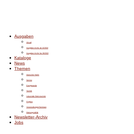
Ausgaben
Aktuell
Ausgaben-Archiv ab 10/2022
Ausgaben-Archiv bis 09/2022
Kataloge
News
Themen
Deutscher Markt
Service
Energiewende
Technik
Industrielle Elektrotechnik
Projekte
Veranstaltungen/Seminare
Meinungsvielfalt
Newsletter-Archiv
Jobs