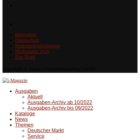
Impressum
Datenschutz
Nutzungsbedingungen
Mediadaten 2026
Das Team
Copyright © Team-i Zeitschriftenverlag GmbH
Ausgaben
Aktuell
Ausgaben-Archiv ab 10/2022
Ausgaben-Archiv bis 09/2022
Kataloge
News
Themen
Deutscher Markt
Service