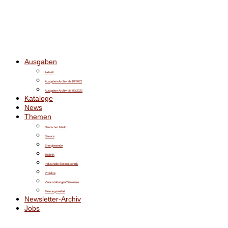
Ausgaben
Aktuell
Ausgaben-Archiv ab 10/2022
Ausgaben-Archiv bis 09/2022
Kataloge
News
Themen
Deutscher Markt
Service
Energiewende
Technik
Industrielle Elektrotechnik
Projekte
Veranstaltungen/Seminare
Meinungsvielfalt
Newsletter-Archiv
Jobs