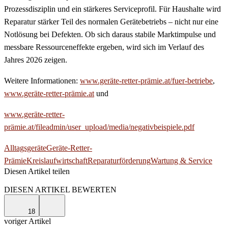
Prozessdisziplin und ein stärkeres Serviceprofil. Für Haushalte wird
Reparatur stärker Teil des normalen Gerätebetriebs – nicht nur eine
Notlösung bei Defekten. Ob sich daraus stabile Marktimpulse und
messbare Ressourceneffekte ergeben, wird sich im Verlauf des
Jahres 2026 zeigen.
Weitere Informationen:
www.geräte-retter-prämie.at/fuer-betriebe
,
www.geräte-retter-prämie.at
und
www.geräte-retter-
prämie.at/fileadmin/user_upload/media/negativbeispiele.pdf
Alltagsgeräte
Geräte-Retter-
Prämie
Kreislaufwirtschaft
Reparaturförderung
Wartung & Service
Diesen Artikel teilen
Facebook
Linkedin
Email
DIESEN ARTIKEL BEWERTEN
18
voriger Artikel