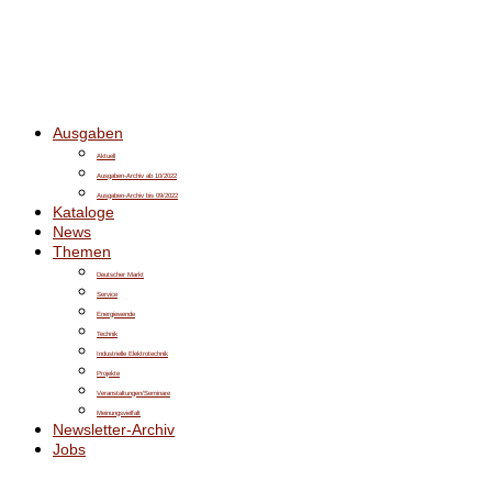
Ausgaben
Aktuell
Ausgaben-Archiv ab 10/2022
Ausgaben-Archiv bis 09/2022
Kataloge
News
Themen
Deutscher Markt
Service
Energiewende
Technik
Industrielle Elektrotechnik
Projekte
Veranstaltungen/Seminare
Meinungsvielfalt
Newsletter-Archiv
Jobs