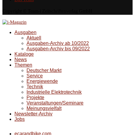
Copyright © Team-i Zeitschriftenverlag GmbH
Ausgaben
Aktuell
Ausgaben-Archiv ab 10/2022
Ausgaben-Archiv bis 09/2022
Kataloge
News
Themen
Deutscher Markt
Service
Energiewende
Technik
Industrielle Elektrotechnik
Projekte
Veranstaltungen/Seminare
Meinungsvielfalt
Newsletter-Archiv
Jobs
ecarandbike.com