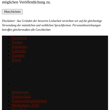
möglichen Veröffentlichung zu.
Disclaimer: Aus Gründen der besseren Lesbarkeit verzichten wir auf die gleichzeitige
Verwendung der männlichen und weiblichen Sprachformen. Personenbezeichnungen
betreffen gleichermaßen alle Geschlechter.
Facebook
Twitter
Instagram
Linkedin
Youtube
Email
Impressum
Datenschutz
Nutzungsbedingungen
Mediadaten 2026
Das Team