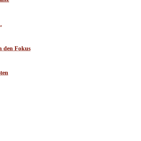
.
n den Fokus
ten