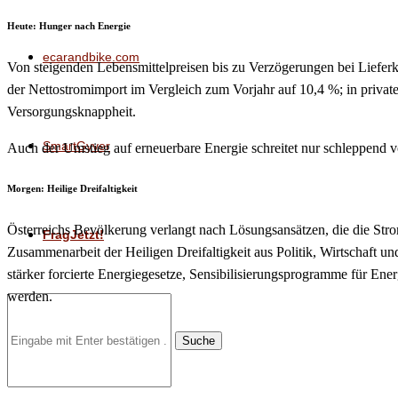
Heute: Hunger nach Energie
ecarandbike.com
Von steigenden Lebensmittelpreisen bis zu Verzögerungen bei Lieferke
der Nettostromimport im Vergleich zum Vorjahr auf 10,4 %; in private
Versorgungsknappheit.
SmartGyver
Auch der Umstieg auf erneuerbare Energie schreitet nur schleppend vo
Morgen: Heilige Dreifaltigkeit
Österreichs Bevölkerung verlangt nach Lösungsansätzen, die die Stro
FragJetzt!
Zusammenarbeit der Heiligen Dreifaltigkeit aus Politik, Wirtschaft
stärker forcierte Energiegesetze, Sensibilisierungsprogramme für Ene
werden.
Suche