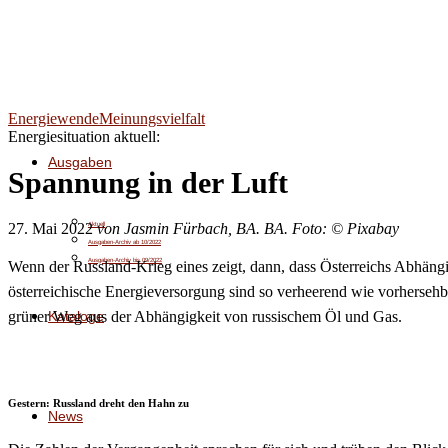
Energiewende
Meinungsvielfalt
Energiesituation aktuell:
Ausgaben
Spannung in der Luft
27. Mai 2022
von Jasmin Fürbach, BA. BA.
Foto: © Pixabay
Aktuell
Ausgaben-Archiv ab 10/2022
Ausgaben-Archiv bis 09/2022
Wenn der Russland-Krieg eines zeigt, dann, dass Österreichs Abhängi
österreichische Energieversorgung sind so verheerend wie vorhersehbar
Kataloge
grüner Weg aus der Abhängigkeit von russischem Öl und Gas.
Gestern: Russland dreht den Hahn zu
News