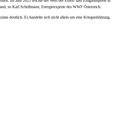
rden. Im Jahr 2021 reichte der Wert der Erdöl- und Erdgasimporte in
sland, so Karl Schellmann, Energieexperte des WWF Österreich.
ine deutlich. Es handelte sich nicht allein um eine Kriegserklärung,