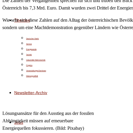
Die Zahlen der Vergangenheit sprechen für sich und trüben den Blick
Österreich bis 7,3 Mrd. Euro. Damit wurden zwei Drittel der Energi
Wie sehr sich diese Zahlen auf den Alltag der österreichischen Bevöl
Themen
sondern um eine Machtdemonstration gegenüber Ländern wie Österre
Deutscher Markt
Service
Energiewende
Technik
Industrielle Elektrotechnik
Projekte
Veranstaltungen/Seminare
Meinungsvielfalt
Newsletter-Archiv
Lösungsansätze für den Ausstieg aus der fossilen
Abhängigkeit müssen auf erneuerbare
Jobs
Energiequellen fokussieren. (Bild: Pixabay)