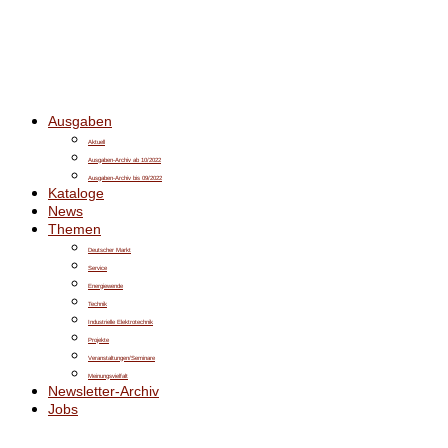
Ausgaben
Aktuell
Ausgaben-Archiv ab 10/2022
Ausgaben-Archiv bis 09/2022
Kataloge
News
Themen
Deutscher Markt
Service
Energiewende
Technik
Industrielle Elektrotechnik
Projekte
Veranstaltungen/Seminare
Meinungsvielfalt
Newsletter-Archiv
Jobs