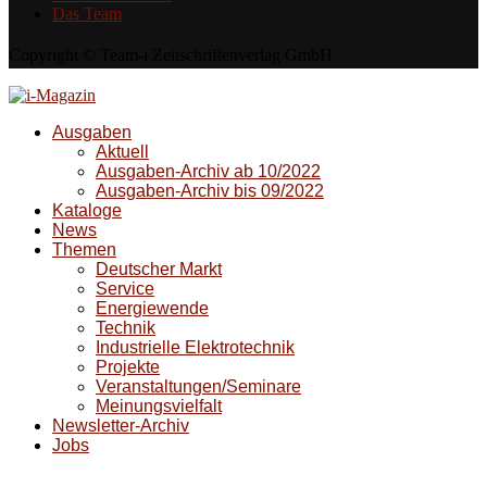
Das Team
Copyright © Team-i Zeitschriftenverlag GmbH
Ausgaben
Aktuell
Ausgaben-Archiv ab 10/2022
Ausgaben-Archiv bis 09/2022
Kataloge
News
Themen
Deutscher Markt
Service
Energiewende
Technik
Industrielle Elektrotechnik
Projekte
Veranstaltungen/Seminare
Meinungsvielfalt
Newsletter-Archiv
Jobs