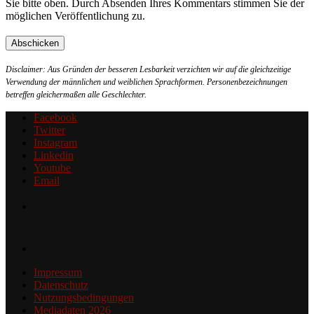
Sie bitte oben. Durch Absenden Ihres Kommentars stimmen Sie der
möglichen Veröffentlichung zu.
Disclaimer: Aus Gründen der besseren Lesbarkeit verzichten wir auf die gleichzeitige
Verwendung der männlichen und weiblichen Sprachformen. Personenbezeichnungen
betreffen gleichermaßen alle Geschlechter.
Facebook
Twitter
Instagram
Linkedin
Youtube
Email
Impressum
Datenschutz
Nutzungsbedingungen
Mediadaten 2026