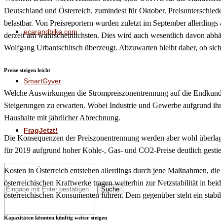
Deutschland und Österreich, zumindest für Oktober. Preisunterschied
belastbar. Von Preisreportern wurden zuletzt im September allerdings 
ecarandbike.com
derzeit am wahrscheinlichsten. Dies wird auch wesentlich davon abhän
Wolfgang Urbantschitsch überzeugt. Abzuwarten bleibt daher, ob sic
Preise steigen leicht
SmartGyver
Welche Auswirkungen die Strompreiszonentrennung auf die Endkunden 
Steigerungen zu erwarten. Wobei Industrie und Gewerbe aufgrund ih
Haushalte mit jährlicher Abrechnung.
FragJetzt!
Die Konsequenzen der Preiszonentrennung werden aber wohl überlager
für 2019 aufgrund hoher Kohle-, Gas- und CO2-Preise deutlich gesti
Kosten in Österreich entstehen allerdings durch jene Maßnahmen, die
österreichischen Kraftwerke tragen weiterhin zur Netzstabilität in 
Suche
österreichischen Konsumenten führen. Dem gegenüber steht ein stabil
Kapazitäten könnten künftig weiter steigen