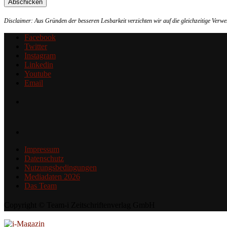
Disclaimer: Aus Gründen der besseren Lesbarkeit verzichten wir auf die gleichzeitige Ver
Facebook
Twitter
Instagram
Linkedin
Youtube
Email
Impressum
Datenschutz
Nutzungsbedingungen
Mediadaten 2026
Das Team
Copyright © Team-i Zeitschriftenverlag GmbH