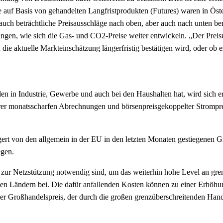
e auf Basis von gehandelten Langfristprodukten (Futures) waren in Ös
auch beträchtliche Preisausschläge nach oben, aber auch nach unten ber
gen, wie sich die Gas- und CO2-Preise weiter entwickeln. „Der Preisun
h die aktuelle Markteinschätzung längerfristig bestätigen wird, oder 
in Industrie, Gewerbe und auch bei den Haushalten hat, wird sich er
rer monatsscharfen Abrechnungen und börsenpreisgekoppelter Strompr
t von den allgemein in der EU in den letzten Monaten gestiegenen Gro
egen.
 zur Netzstützung notwendig sind, um das weiterhin hohe Level an gre
beiden Ländern bei. Die dafür anfallenden Kosten können zu einer Erhöh
er Großhandelspreis, der durch die großen grenzüberschreitenden Hand