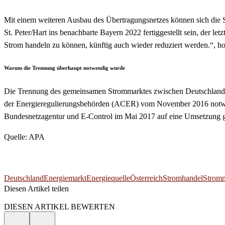
Mit einem weiteren Ausbau des Übertragungsnetzes können sich die St
St. Peter/Hart ins benachbarte Bayern 2022 fertiggestellt sein, der
Strom handeln zu können, künftig auch wieder reduziert werden.“, ho
Warum die Trennung überhaupt notwendig wurde
Die Trennung des gemeinsamen Strommarktes zwischen Deutschland un
der Energieregulierungsbehörden (ACER) vom November 2016 notwend
Bundesnetzagentur und E-Control im Mai 2017 auf eine Umsetzung g
Quelle: APA
Deutschland
Energiemarkt
Energiequelle
Österreich
Stromhandel
Strom
Diesen Artikel teilen
Facebook
Linkedin
Email
DIESEN ARTIKEL BEWERTEN