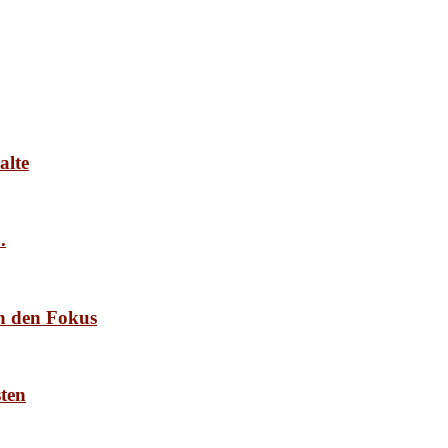
alte
.
n den Fokus
ten