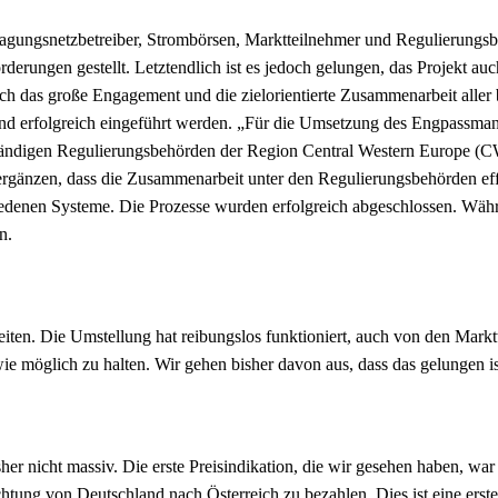
agungsnetzbetreiber, Strombörsen, Marktteilnehmer und Regulierungsbeh
derungen gestellt. Letztendlich ist es jedoch gelungen, das Projekt 
 das große Engagement und die zielorientierte Zusammenarbeit aller 
t und erfolgreich eingeführt werden. „Für die Umsetzung des Engpassm
uständigen Regulierungsbehörden der Region Central Western Europe (
zen, dass die Zusammenarbeit unter den Regulierungsbehörden effizien
chiedenen Systeme. Die Prozesse wurden erfolgreich abgeschlossen. Wä
n.
eiten. Die Umstellung hat reibungslos funktioniert, auch von den Markt
 möglich zu halten. Wir gehen bisher davon aus, dass das gelungen ist
r nicht massiv. Die erste Preisindikation, die wir gesehen haben, war
tung von Deutschland nach Österreich zu bezahlen. Dies ist eine erste