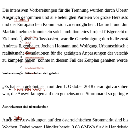
Die intensiven Vorbereitungen für die Trennung wurden durch Übertr
Anspruch genommen und alle beteiligten Parteien vor große Herausfor
Themen
und der Europäischen Kommission zu ermöglichen. Dadurch und durch
Marktteilnehmer konnte ein solch ambitioniertes Projekt fristgerech
Deutscher Markt
Zielmodell, also lastflussbasiert, war die Genehmigung durch die z
Service
Andreas Eigenbauer. Jochen Homann und Wolfgang Urbantschitsch ergän
Energiewende
realitätsnahe Simulationen für die getätigten Anpassungen der vers
Technik
Industrielle Elektrotechnik
zu kämpfen haben, konnte in diesem Fall der Zeitplan gehalten werde
Projekte
Veranstaltungen/Seminare
Vorbereitungsarbeiten haben sich gelohnt
Meinungsvielfalt
„Es hat sich gelohnt, sich auf den 1. Oktober 2018 derart gutvorzuber
Newsletter-Archiv
war, die Auswirkungen auf den gemeinsamen Strommarkt so gering wie
Auswirkungen sind überschaubar
Jobs
Auch die Auswirkungen auf den österreichischen Strommarkt sind bishe
Wochen. Dabei waren Händler bereit, 0,88 €/MWh für die Handelsrich