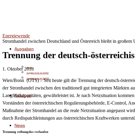
Energiewende
Stromhandel zwischen Deutschland und Österreich bleibt in großem
Ausgaben
Trennung der deutsch-österreichi
1. Oktober 2018
Aktuell
Ausgaben-Archiv ab 10/2022
Ausgaben-Archiv bis 09/2022
Wien/Bonn (OTS) – Seit heute gilt die Trennung der deutsch-österre
der Stromhandel zwischen den traditionell gut integrierten Märkten 
Kataloge
Langfristkapazitäten, gewährleistet ist. Je nach Netzsituation komm
Vorständen der österreichischen Regulierungsbehörde, E-Control, An
Maßnahme der Stromhandel an die reale Netzsituation angepasst wird 
durch Redispatchleistungen aus österreichischen Kraftwerken unterstü
News
Trennung reibungslos verlaufen