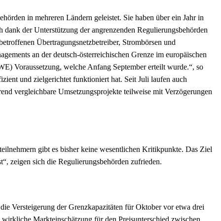
örden in mehreren Ländern geleistet. Sie haben über ein Jahr in
auch dank der Unterstützung der angrenzenden Regulierungsbehörden
betroffenen Übertragungsnetzbetreiber, Strombörsen und
anagements an der deutsch-österreichischen Grenze im europäischen
CWE) Voraussetzung, welche Anfang September erteilt wurde.“, so
t und zielgerichtet funktioniert hat. Seit Juli laufen auch
hrend vergleichbare Umsetzungsprojekte teilweise mit Verzögerungen
teilnehmern gibt es bisher keine wesentlichen Kritikpunkte. Das Ziel
“, zeigen sich die Regulierungsbehörden zufrieden.
 die Versteigerung der Grenzkapazitäten für Oktober vor etwa drei
 wirkliche Markteinschätzung für den Preisunterschied zwischen