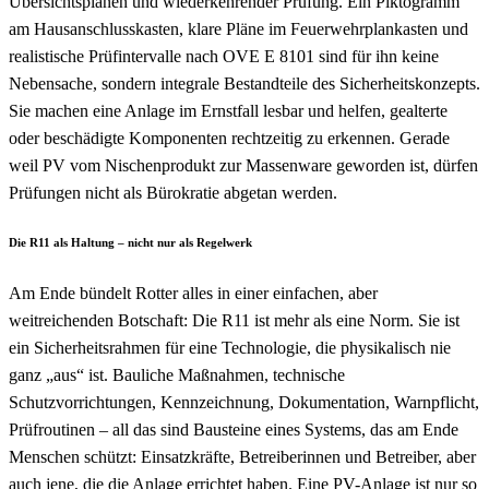
Übersichtsplänen und wiederkehrender Prüfung. Ein Piktogramm
am Hausanschlusskasten, klare Pläne im Feuerwehrplankasten und
realistische Prüfintervalle nach OVE E 8101 sind für ihn keine
Nebensache, sondern integrale Bestandteile des Sicherheitskonzepts.
Sie machen eine Anlage im Ernstfall lesbar und helfen, gealterte
oder beschädigte Komponenten rechtzeitig zu erkennen. Gerade
weil PV vom Nischenprodukt zur Massenware geworden ist, dürfen
Prüfungen nicht als Bürokratie abgetan werden.
Die R11 als Haltung – nicht nur als Regelwerk
Am Ende bündelt Rotter alles in einer einfachen, aber
weitreichenden Botschaft: Die R11 ist mehr als eine Norm. Sie ist
ein Sicherheitsrahmen für eine Technologie, die physikalisch nie
ganz „aus“ ist. Bauliche Maßnahmen, technische
Schutzvorrichtungen, Kennzeichnung, Dokumentation, Warnpflicht,
Prüfroutinen – all das sind Bausteine eines Systems, das am Ende
Menschen schützt: Einsatzkräfte, Betreiberinnen und Betreiber, aber
auch jene, die die Anlage errichtet haben. Eine PV-Anlage ist nur so