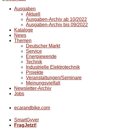
Ausgaben
Aktuell
Ausgaben-Archiv ab 10/2022
Ausgaben-Archiv bis 09/2022
Kataloge
News
Themen
Deutscher Markt
Service
Energiewende
Technik
Industrielle Elektrotechnik
Projekte
Veranstaltungen/Seminare
Meinungsvielfalt
Newsletter-Archiv
Jobs
ecarandbike.com
SmartGyver
FragJetzt!