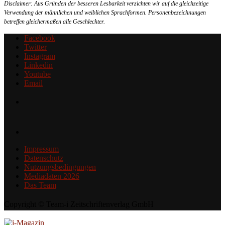
Disclaimer: Aus Gründen der besseren Lesbarkeit verzichten wir auf die gleichzeitige
Verwendung der männlichen und weiblichen Sprachformen. Personenbezeichnungen
betreffen gleichermaßen alle Geschlechter.
Facebook
Twitter
Instagram
Linkedin
Youtube
Email
Impressum
Datenschutz
Nutzungsbedingungen
Mediadaten 2026
Das Team
Copyright © Team-i Zeitschriftenverlag GmbH