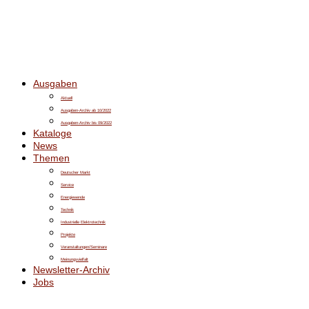
Ausgaben
Aktuell
Ausgaben-Archiv ab 10/2022
Ausgaben-Archiv bis 09/2022
Kataloge
News
Themen
Deutscher Markt
Service
Energiewende
Technik
Industrielle Elektrotechnik
Projekte
Veranstaltungen/Seminare
Meinungsvielfalt
Newsletter-Archiv
Jobs