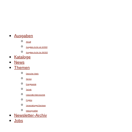
Ausgaben
Aktuell
Ausgaben-Archiv ab 10/2022
Ausgaben-Archiv bis 09/2022
Kataloge
News
Themen
Deutscher Markt
Service
Energiewende
Technik
Industrielle Elektrotechnik
Projekte
Veranstaltungen/Seminare
Meinungsvielfalt
Newsletter-Archiv
Jobs