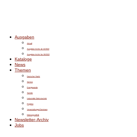
Ausgaben
Aktuell
Ausgaben-Archiv ab 10/2022
Ausgaben-Archiv bis 09/2022
Kataloge
News
Themen
Deutscher Markt
Service
Energiewende
Technik
Industrielle Elektrotechnik
Projekte
Veranstaltungen/Seminare
Meinungsvielfalt
Newsletter-Archiv
Jobs