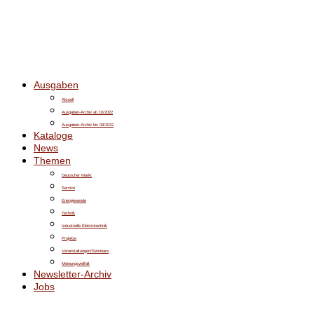
Ausgaben
Aktuell
Ausgaben-Archiv ab 10/2022
Ausgaben-Archiv bis 09/2022
Kataloge
News
Themen
Deutscher Markt
Service
Energiewende
Technik
Industrielle Elektrotechnik
Projekte
Veranstaltungen/Seminare
Meinungsvielfalt
Newsletter-Archiv
Jobs