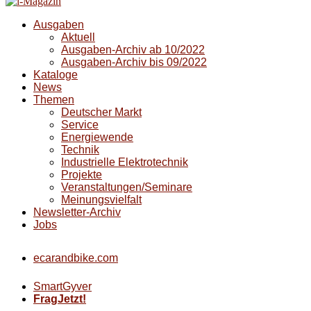
Ausgaben
Aktuell
Ausgaben-Archiv ab 10/2022
Ausgaben-Archiv bis 09/2022
Kataloge
News
Themen
Deutscher Markt
Service
Energiewende
Technik
Industrielle Elektrotechnik
Projekte
Veranstaltungen/Seminare
Meinungsvielfalt
Newsletter-Archiv
Jobs
ecarandbike.com
SmartGyver
FragJetzt!