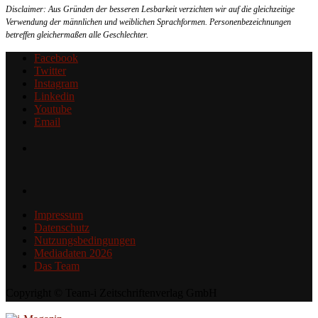
Disclaimer: Aus Gründen der besseren Lesbarkeit verzichten wir auf die gleichzeitige
Verwendung der männlichen und weiblichen Sprachformen. Personenbezeichnungen
betreffen gleichermaßen alle Geschlechter.
Facebook
Twitter
Instagram
Linkedin
Youtube
Email
Impressum
Datenschutz
Nutzungsbedingungen
Mediadaten 2026
Das Team
Copyright © Team-i Zeitschriftenverlag GmbH