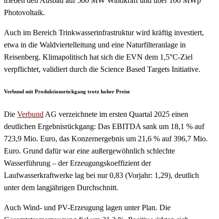
trieben den Ausbau auf 500 MW Windkraft und über 100 MWp
Photovoltaik.
Auch im Bereich Trinkwasserinfrastruktur wird kräftig investiert,
etwa in die Waldviertelleitung und eine Naturfilteranlage in
Reisenberg. Klimapolitisch hat sich die EVN dem 1,5°C-Ziel
verpflichtet, validiert durch die Science Based Targets Initiative.
Verbund mit Produktionsrückgang trotz hoher Preise
Die
Verbund
AG verzeichnete im ersten Quartal 2025 einen
deutlichen Ergebnisrückgang: Das EBITDA sank um 18,1 % auf
723,9 Mio. Euro, das Konzernergebnis um 21,6 % auf 396,7 Mio.
Euro. Grund dafür war eine außergewöhnlich schlechte
Wasserführung – der Erzeugungskoeffizient der
Laufwasserkraftwerke lag bei nur 0,83 (Vorjahr: 1,29), deutlich
unter dem langjährigen Durchschnitt.
Auch Wind- und PV-Erzeugung lagen unter Plan. Die