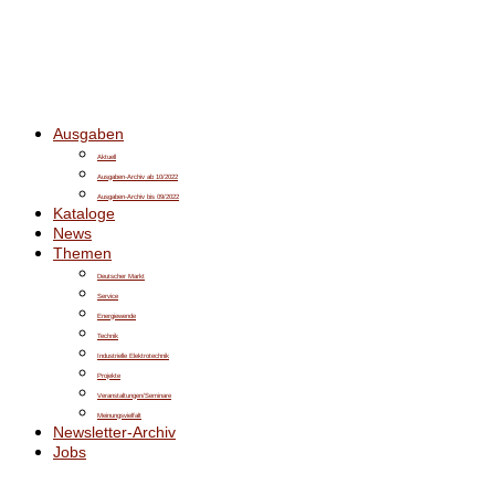
Ausgaben
Aktuell
Ausgaben-Archiv ab 10/2022
Ausgaben-Archiv bis 09/2022
Kataloge
News
Themen
Deutscher Markt
Service
Energiewende
Technik
Industrielle Elektrotechnik
Projekte
Veranstaltungen/Seminare
Meinungsvielfalt
Newsletter-Archiv
Jobs