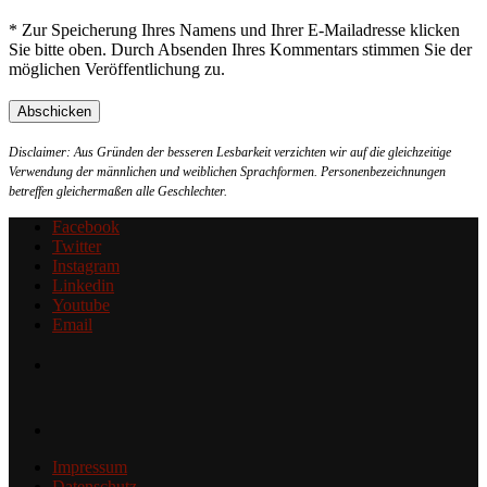
* Zur Speicherung Ihres Namens und Ihrer E-Mailadresse klicken
Sie bitte oben. Durch Absenden Ihres Kommentars stimmen Sie der
möglichen Veröffentlichung zu.
Disclaimer: Aus Gründen der besseren Lesbarkeit verzichten wir auf die gleichzeitige
Verwendung der männlichen und weiblichen Sprachformen. Personenbezeichnungen
betreffen gleichermaßen alle Geschlechter.
Facebook
Twitter
Instagram
Linkedin
Youtube
Email
Impressum
Datenschutz