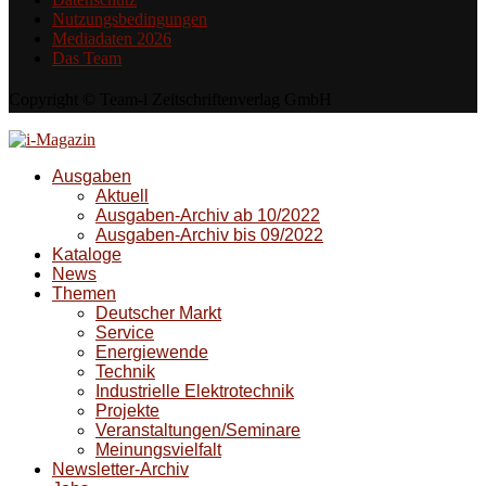
Nutzungsbedingungen
Mediadaten 2026
Das Team
Copyright © Team-i Zeitschriftenverlag GmbH
Ausgaben
Aktuell
Ausgaben-Archiv ab 10/2022
Ausgaben-Archiv bis 09/2022
Kataloge
News
Themen
Deutscher Markt
Service
Energiewende
Technik
Industrielle Elektrotechnik
Projekte
Veranstaltungen/Seminare
Meinungsvielfalt
Newsletter-Archiv