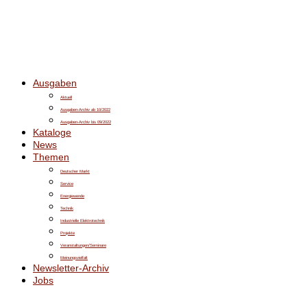
Ausgaben
Aktuell
Ausgaben-Archiv ab 10/2022
Ausgaben-Archiv bis 09/2022
Kataloge
News
Themen
Deutscher Markt
Service
Energiewende
Technik
Industrielle Elektrotechnik
Projekte
Veranstaltungen/Seminare
Meinungsvielfalt
Newsletter-Archiv
Jobs