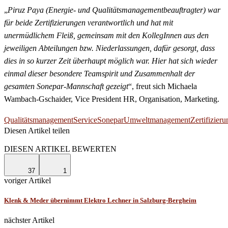
„
Piruz Paya (Energie- und Qualitätsmanagementbeauftragter) war
für beide Zertifizierungen verantwortlich und hat mit
unermüdlichem Fleiß, gemeinsam mit den KollegInnen aus den
jeweiligen Abteilungen bzw. Niederlassungen, dafür gesorgt, dass
dies in so kurzer Zeit überhaupt möglich war. Hier hat sich wieder
einmal dieser besondere Teamspirit und Zusammenhalt der
gesamten Sonepar-Mannschaft gezeigt
“, freut sich Michaela
Wambach-Gschaider, Vice President HR, Organisation, Marketing.
Qualitätsmanagement
Service
Sonepar
Umweltmanagement
Zertifizieru
Diesen Artikel teilen
Facebook
Linkedin
Email
DIESEN ARTIKEL BEWERTEN
37
1
voriger Artikel
Klenk & Meder übernimmt Elektro Lechner in Salzburg-Bergheim
nächster Artikel