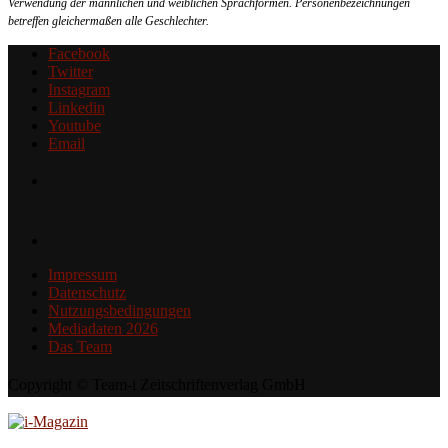
Verwendung der männlichen und weiblichen Sprachformen. Personenbezeichnungen
betreffen gleichermaßen alle Geschlechter.
Facebook
Twitter
Instagram
Linkedin
Youtube
Email
Impressum
Datenschutz
Nutzungsbedingungen
Mediadaten 2026
Das Team
Copyright © Team-i Zeitschriftenverlag GmbH