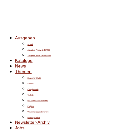
Ausgaben
Aktuell
Ausgaben-Archiv ab 10/2022
Ausgaben-Archiv bis 09/2022
Kataloge
News
Themen
Deutscher Markt
Service
Energiewende
Technik
Industrielle Elektrotechnik
Projekte
Veranstaltungen/Seminare
Meinungsvielfalt
Newsletter-Archiv
Jobs