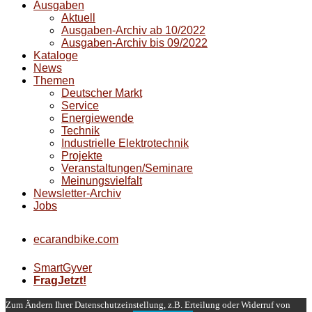
Ausgaben
Aktuell
Ausgaben-Archiv ab 10/2022
Ausgaben-Archiv bis 09/2022
Kataloge
News
Themen
Deutscher Markt
Service
Energiewende
Technik
Industrielle Elektrotechnik
Projekte
Veranstaltungen/Seminare
Meinungsvielfalt
Newsletter-Archiv
Jobs
ecarandbike.com
SmartGyver
FragJetzt!
Zum Ändern Ihrer Datenschutzeinstellung, z.B. Erteilung oder Widerruf von