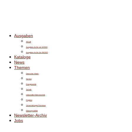
Ausgaben
Aktuell
Ausgaben-Archiv ab 10/2022
Ausgaben-Archiv bis 09/2022
Kataloge
News
Themen
Deutscher Markt
Service
Energiewende
Technik
Industrielle Elektrotechnik
Projekte
Veranstaltungen/Seminare
Meinungsvielfalt
Newsletter-Archiv
Jobs