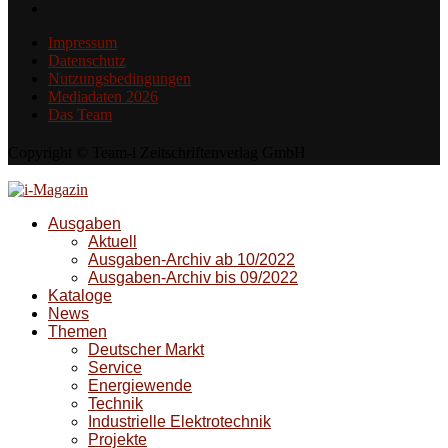
Impressum
Datenschutz
Nutzungsbedingungen
Mediadaten 2026
Das Team
Copyright © Team-i Zeitschriftenverlag GmbH
Ausgaben
Aktuell
Ausgaben-Archiv ab 10/2022
Ausgaben-Archiv bis 09/2022
Kataloge
News
Themen
Deutscher Markt
Service
Energiewende
Technik
Industrielle Elektrotechnik
Projekte