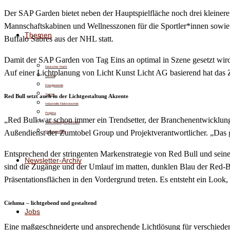
Der SAP Garden bietet neben der Hauptspielfläche noch drei kleinere
Mannschaftskabinen und Wellnesszonen für die Sportler*innen sowi
Themen
Buffalo Sabres aus der NHL statt.
Damit der SAP Garden von Tag Eins an optimal in Szene gesetzt wird
Deutscher Markt
Auf einer Lichtplanung von Licht Kunst Licht AG basierend hat das 
Service
Energiewende
Technik
Red Bull setzt auch in der Lichtgestaltung Akzente
Industrielle Elektrotechnik
Projekte
„Red Bull war schon immer ein Trendsetter, der Branchenentwicklungen
Veranstaltungen/Seminare
Außendienst der Zumtobel Group und Projektverantwortlicher. „Das g
Meinungsvielfalt
Entsprechend der stringenten Markenstrategie von Red Bull und seine
Newsletter-Archiv
sind die Zugänge und der Umlauf im matten, dunklen Blau der Red-Bull
Präsentationsflächen in den Vordergrund treten. Es entsteht ein Look,
Cieluma – lichtgebend und gestaltend
Jobs
Eine maßgeschneiderte und ansprechende Lichtlösung für verschiede