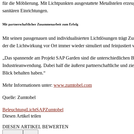
für die Möblierung. Mit Lichtpunkten ausgestattete Metallstelen erz
sanitären Einrichtungen.
Mit partnerschaftlicher Zusammenarbeit zum Erfolg
Mit seinen passgenauen und individualisierten Lichtlösungen trägt 
der die Lichtwirkung vor Ort immer wieder simuliert und feinjustiert 
„Das spannende am Projekt SAP Garden sind die unterschiedlichen Be
Industrieanwendung. Dabei half die äußerst partnerschaftliche und zi
Blick behalten haben.“
Mehr Informationen unter:
www.zumtobel.com
Quelle: Zumtobel
Beleuchtung
Licht
SAP
Zumtobel
Diesen Artikel teilen
Facebook
Linkedin
Email
DIESEN ARTIKEL BEWERTEN