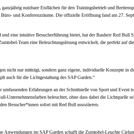
, ganzjährig nutzbare Eisflächen für den Trainingsbetrieb und Breite
e Büro- und Konferenzräume. Die offizielle Eröffnung fand am 27. S
 und eine intuitive Besucherführung bietet, hat der Bauherr Red Bul
Zumtobel-Team eine Beleuchtungslösung entwickelt, die perfekt auf d
 nicht nur mitträgt, sondern ganz eigene, individuelle Konzepte in die
ilt auch für die Lichtgestaltung des SAP Garden.“
r umfassenden Erfahrungen an der Schnittstelle von Sport und Event i
-Unternehmensfarben beleuchtet, ohne dass dabei die Lichtquelle selbs
 den Besucher*innen sofort mit Red Bull assoziieren.
ne Anwendungen im SAP Garden schafft die Zumtobel-Leuchte Cieluma. S