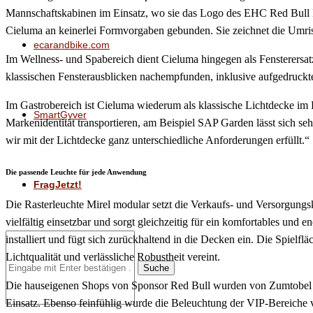
Mannschaftskabinen im Einsatz, wo sie das Logo des EHC Red Bull Mün
Cieluma an keinerlei Formvorgaben gebunden. Sie zeichnet die Umris
ecarandbike.com
Im Wellness- und Spabereich dient Cieluma hingegen als Fensterersatz
klassischen Fensterausblicken nachempfunden, inklusive aufgedruckt
Im Gastrobereich ist Cieluma wiederum als klassische Lichtdecke im
SmartGyver
Markenidentität transportieren, am Beispiel SAP Garden lässt sich seh
wir mit der Lichtdecke ganz unterschiedliche Anforderungen erfüllt.“
Die passende Leuchte für jede Anwendung
FragJetzt!
Die Rasterleuchte Mirel modular setzt die Verkaufs- und Versorgungs
vielfältig einsetzbar und sorgt gleichzeitig für ein komfortables und en
installiert und fügt sich zurückhaltend in die Decken ein. Die Spielflä
Lichtqualität und verlässliche Robustheit vereint.
Suche
Die hauseigenen Shops von Sponsor Red Bull wurden von Zumtobel eb
Einsatz. Ebenso feinfühlig wurde die Beleuchtung der VIP-Bereiche 