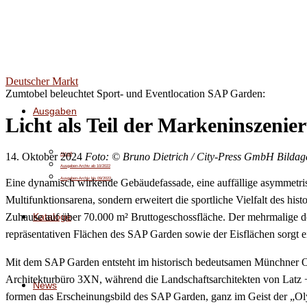
Deutscher Markt
Zumtobel beleuchtet Sport- und Eventlocation SAP Garden:
Ausgaben
Licht als Teil der Markeninszenie
14. Oktober 2024
Foto: © Bruno Dietrich / City-Press GmbH Bildag
Aktuell
Ausgaben-Archiv ab 10/2022
Ausgaben-Archiv bis 09/2022
Eine dynamisch wirkende Gebäudefassade, eine auffällige asymmetri
Multifunktionsarena, sondern erweitert die sportliche Vielfalt des 
Kataloge
Zuhause auf über 70.000 m² Bruttogeschossfläche. Der mehrmalige d
repräsentativen Flächen des SAP Garden sowie der Eisflächen sorgt e
Mit dem SAP Garden entsteht im historisch bedeutsamen Münchner Ol
Architekturbüro 3XN, während die Landschaftsarchitekten von Latz + 
News
formen das Erscheinungsbild des SAP Garden, ganz im Geist der „Ol