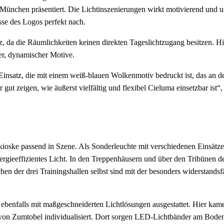
chen präsentiert. Die Lichtinszenierungen wirkt motivierend und unte
se des Logos perfekt nach.
, da die Räumlichkeiten keinen direkten Tageslichtzugang besitzen. Hi
er, dynamischer Motive.
 Einsatz, die mit einem weiß-blauen Wolkenmotiv bedruckt ist, das an 
r gut zeigen, wie äußerst vielfältig und flexibel Cieluma einsetzbar ist
kioske passend in Szene. Als Sonderleuchte mit verschiedenen Einsätze
ergieeffizientes Licht. In den Treppenhäusern und über den Tribünen der d
chen der drei Trainingshallen selbst sind mit der besonders widerstandsf
enfalls mit maßgeschneiderten Lichtlösungen ausgestattet. Hier kam
von Zumtobel individualisiert. Dort sorgen LED-Lichtbänder am Boden 