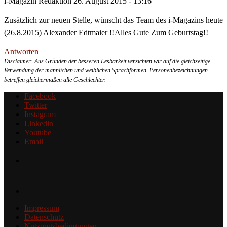
i-Magazin Redaktion
26. August 2015 - 13:16
Zusätzlich zur neuen Stelle, wünscht das Team des i-Magazins heute
(26.8.2015) Alexander Edtmaier !!Alles Gute Zum Geburtstag!!
Antworten
Disclaimer: Aus Gründen der besseren Lesbarkeit verzichten wir auf die gleichzeitige
Verwendung der männlichen und weiblichen Sprachformen. Personenbezeichnungen
betreffen gleichermaßen alle Geschlechter.
Facebook
Twitter
Instagram
Linkedin
Youtube
Email
Impressum
Datenschutz
Nutzungsbedingungen