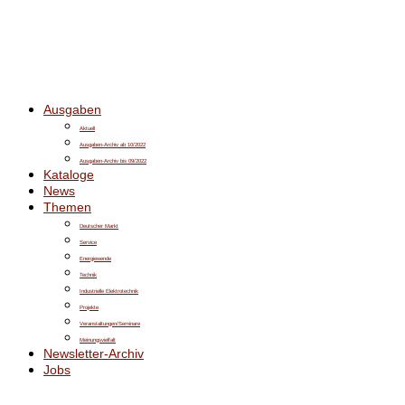
Ausgaben
Aktuell
Ausgaben-Archiv ab 10/2022
Ausgaben-Archiv bis 09/2022
Kataloge
News
Themen
Deutscher Markt
Service
Energiewende
Technik
Industrielle Elektrotechnik
Projekte
Veranstaltungen/Seminare
Meinungsvielfalt
Newsletter-Archiv
Jobs