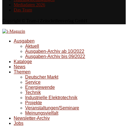
Mediadaten 2026
Das Team
Copyright © Team-i Zeitschriftenverlag GmbH
Ausgaben
Aktuell
Ausgaben-Archiv ab 10/2022
Ausgaben-Archiv bis 09/2022
Kataloge
News
Themen
Deutscher Markt
Service
Energiewende
Technik
Industrielle Elektrotechnik
Projekte
Veranstaltungen/Seminare
Meinungsvielfalt
Newsletter-Archiv
Jobs