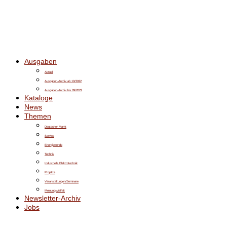
Ausgaben
Aktuell
Ausgaben-Archiv ab 10/2022
Ausgaben-Archiv bis 09/2022
Kataloge
News
Themen
Deutscher Markt
Service
Energiewende
Technik
Industrielle Elektrotechnik
Projekte
Veranstaltungen/Seminare
Meinungsvielfalt
Newsletter-Archiv
Jobs