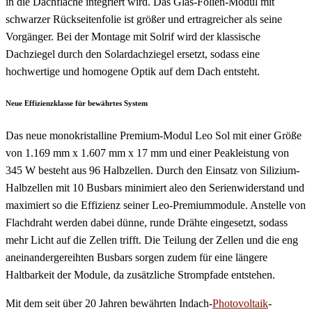
in die Dachfläche integriert wird. Das Glas-Folien-Modul mit
schwarzer Rückseitenfolie ist größer und ertragreicher als seine
Vorgänger. Bei der Montage mit Solrif wird der klassische
Dachziegel durch den Solardachziegel ersetzt, sodass eine
hochwertige und homogene Optik auf dem Dach entsteht.
Neue Effizienzklasse für bewährtes System
Das neue monokristalline Premium-Modul Leo Sol mit einer Größe
von 1.169 mm x 1.607 mm x 17 mm und einer Peakleistung von
345 W besteht aus 96 Halbzellen. Durch den Einsatz von Silizium-
Halbzellen mit 10 Busbars minimiert aleo den Serienwiderstand und
maximiert so die Effizienz seiner Leo-Premiummodule. Anstelle von
Flachdraht werden dabei dünne, runde Drähte eingesetzt, sodass
mehr Licht auf die Zellen trifft. Die Teilung der Zellen und die eng
aneinandergereihten Busbars sorgen zudem für eine längere
Haltbarkeit der Module, da zusätzliche Strompfade entstehen.
Mit dem seit über 20 Jahren bewährten Indach-
Photovoltaik
-