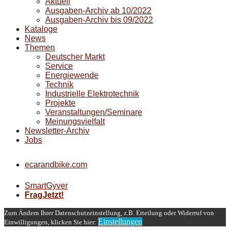
Aktuell
Ausgaben-Archiv ab 10/2022
Ausgaben-Archiv bis 09/2022
Kataloge
News
Themen
Deutscher Markt
Service
Energiewende
Technik
Industrielle Elektrotechnik
Projekte
Veranstaltungen/Seminare
Meinungsvielfalt
Newsletter-Archiv
Jobs
ecarandbike.com
SmartGyver
FragJetzt!
Zum Ändern Ihrer Datenschutzeinstellung, z.B. Erteilung oder Widerruf von
Einstellungen
Einwilligungen, klicken Sie hier: