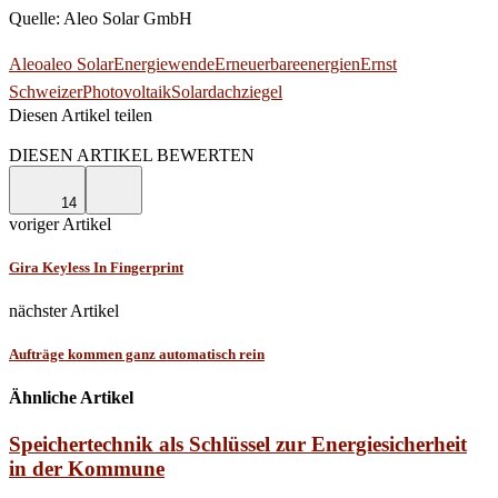
Quelle: Aleo Solar GmbH
Aleo
aleo Solar
Energiewende
Erneuerbareenergien
Ernst
Schweizer
Photovoltaik
Solardachziegel
Diesen Artikel teilen
Facebook
Linkedin
Email
DIESEN ARTIKEL BEWERTEN
14
voriger Artikel
Gira Keyless In Fingerprint
nächster Artikel
Aufträge kommen ganz automatisch rein
Ähnliche Artikel
Speichertechnik als Schlüssel zur Energiesicherheit
in der Kommune