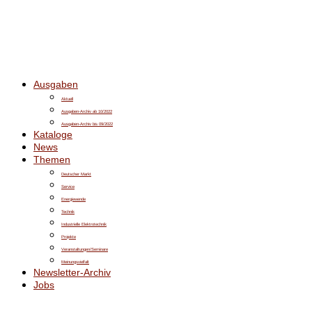
Ausgaben
Aktuell
Ausgaben-Archiv ab 10/2022
Ausgaben-Archiv bis 09/2022
Kataloge
News
Themen
Deutscher Markt
Service
Energiewende
Technik
Industrielle Elektrotechnik
Projekte
Veranstaltungen/Seminare
Meinungsvielfalt
Newsletter-Archiv
Jobs