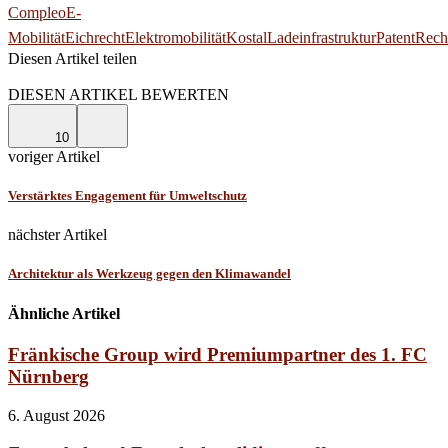
Compleo
E-
Mobilität
Eichrecht
Elektromobilität
Kostal
Ladeinfrastruktur
Patent
Recht
Diesen Artikel teilen
Facebook
Linkedin
Email
DIESEN ARTIKEL BEWERTEN
10
voriger Artikel
Verstärktes Engagement für Umweltschutz
nächster Artikel
Architektur als Werkzeug gegen den Klimawandel
Ähnliche Artikel
Fränkische Group wird Premiumpartner des 1. FC
Nürnberg
6. August 2026