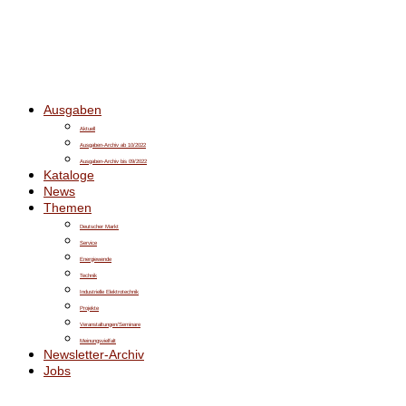
Ausgaben
Aktuell
Ausgaben-Archiv ab 10/2022
Ausgaben-Archiv bis 09/2022
Kataloge
News
Themen
Deutscher Markt
Service
Energiewende
Technik
Industrielle Elektrotechnik
Projekte
Veranstaltungen/Seminare
Meinungsvielfalt
Newsletter-Archiv
Jobs