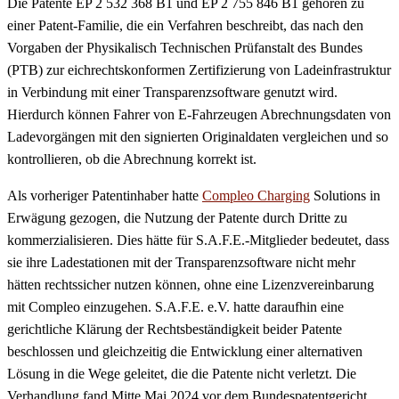
Die Patente EP 2 532 368 B1 und EP 2 755 846 B1 gehören zu
einer Patent-Familie, die ein Verfahren beschreibt, das nach den
Vorgaben der Physikalisch Technischen Prüfanstalt des Bundes
(PTB) zur eichrechtskonformen Zertifizierung von Ladeinfrastruktur
in Verbindung mit einer Transparenzsoftware genutzt wird.
Hierdurch können Fahrer von E-Fahrzeugen Abrechnungsdaten von
Ladevorgängen mit den signierten Originaldaten vergleichen und so
kontrollieren, ob die Abrechnung korrekt ist.
Als vorheriger Patentinhaber hatte
Compleo Charging
Solutions in
Erwägung gezogen, die Nutzung der Patente durch Dritte zu
kommerzialisieren. Dies hätte für S.A.F.E.-Mitglieder bedeutet, dass
sie ihre Ladestationen mit der Transparenzsoftware nicht mehr
hätten rechtssicher nutzen können, ohne eine Lizenzvereinbarung
mit Compleo einzugehen. S.A.F.E. e.V. hatte daraufhin eine
gerichtliche Klärung der Rechtsbeständigkeit beider Patente
beschlossen und gleichzeitig die Entwicklung einer alternativen
Lösung in die Wege geleitet, die die Patente nicht verletzt. Die
Verhandlung fand Mitte Mai 2024 vor dem Bundespatentgericht