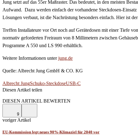
Jung setzt auf das 55er Maßraster. Das bedeutet, in den meisten Be
Aufwand. Dazu werden einfach der vorhandene Steckdosen-Einsatz u
Lösungen verbaut, ist die Nachrüstung besonders einfach. Hier ist d
Treffen Installateure vor Ort noch auf Gerätedosen mit einer Tiefe v
normativ geforderten Freiraum von 8 Millimetern zwischen Gehäusebo
Programme A 550 und LS 990 erhältlich.
Weitere Informationen unter
jung.de
Quelle: Albrecht Jung GmbH & CO. KG
Albrecht Jung
Schuko-Steckdose
USB-C
Diesen Artikel teilen
Facebook
Linkedin
Email
DIESEN ARTIKEL BEWERTEN
9
voriger Artikel
EU-Kommission legt neues 90%-Klimaziel für 2040 vor