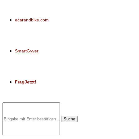
ecarandbike.com
SmartGyver
FragJetzt!
Suche