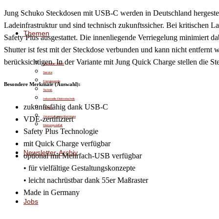
Jung Schuko Steckdosen mit USB-C werden in Deutschland hergestellt 
Ladeinfrastruktur und sind technisch zukunftssicher. Bei kritische
Themen
Safety Plus ausgestattet. Die innenliegende Verriegelung minimiert d
Shutter ist fest mit der Steckdose verbunden und kann nicht entfern
berücksichtigen. In der Variante mit Jung Quick Charge stellen die S
Deutscher Markt
Service
Energiewende
Besondere Merkmale (Auswahl):
Technik
Industrielle Elektrotechnik
zukunftsfähig dank USB-C
Projekte
Veranstaltungen/Seminare
VDE-zertifiziert
Meinungsvielfalt
Safety Plus Technologie
mit Quick Charge verfügbar
Newsletter-Archiv
optional mit Mehrfach-USB verfügbar
• für vielfältige Gestaltungskonzepte
• leicht nachrüstbar dank 55er Maßraster
Made in Germany
Jobs