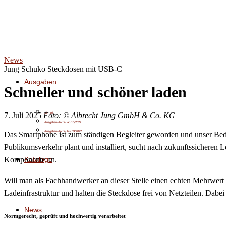
News
Jung Schuko Steckdosen mit USB-C
Ausgaben
Schneller und schöner laden
7. Juli 2025
Foto: © Albrecht Jung GmbH & Co. KG
Aktuell
Ausgaben-Archiv ab 10/2022
Ausgaben-Archiv bis 09/2022
Das Smartphone ist zum ständigen Begleiter geworden und unser Bedü
Publikumsverkehr plant und installiert, sucht nach zukunftssicheren
Kataloge
Komponente an.
Will man als Fachhandwerker an dieser Stelle einen echten Mehrwert
Ladeinfrastruktur und halten die Steckdose frei von Netzteilen. Dabe
News
Normgerecht, geprüft und hochwertig verarbeitet