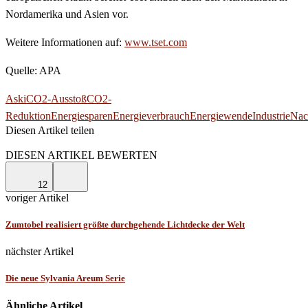
Nordamerika und Asien vor.
Weitere Informationen auf:
www.tset.com
Quelle: APA
Aski
CO2-Ausstoß
CO2-
Reduktion
Energiesparen
Energieverbrauch
Energiewende
Industrie
Nac
Diesen Artikel teilen
Facebook
Linkedin
Email
DIESEN ARTIKEL BEWERTEN
12
voriger Artikel
Zumtobel realisiert größte durchgehende Lichtdecke der Welt
nächster Artikel
Die neue Sylvania Areum Serie
Ähnliche Artikel