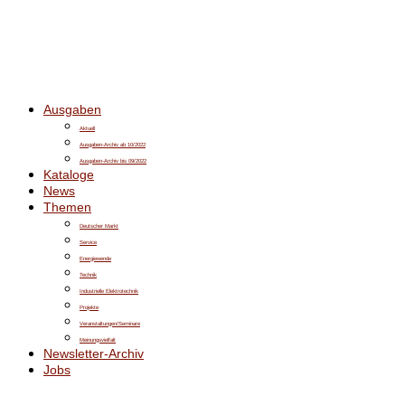
Ausgaben
Aktuell
Ausgaben-Archiv ab 10/2022
Ausgaben-Archiv bis 09/2022
Kataloge
News
Themen
Deutscher Markt
Service
Energiewende
Technik
Industrielle Elektrotechnik
Projekte
Veranstaltungen/Seminare
Meinungsvielfalt
Newsletter-Archiv
Jobs