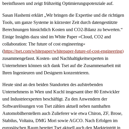
beeinflussen und zeigt frühzeitig Optimierungspotenziale auf.
Sasan Hashemi erklärt „Wir bringen die Expertise und die richtigen
Tools, um ganze Systeme in kürzester Zeit durch datengestützte
Berechnungen hinsichtlich Kosten und CO2-Bilanz zu bewerten.“
Einige Insights dazu sind im White Paper »Cloud, CO2 and
collaboration: The future of cost engineering«
(
https://tset.com/whitepaper/whitepaper-future-of-cost-engineering)
zusammengefasst. Kosten- und Nachhaltigkeitsexperten in
Unternehmen können sich dank Tset auf die Zusammenarbeit mit
Ihren Ingenieuren und Designern konzentrieren.
Heute sind an den beiden Standorten des aufstrebenden
Unternehmens in Wien und Kuchl insgesamt über 80 Entwickler
und Industrieexperten beschäftigt. Zu den Anwendern der
Softwarelösungen von Tset zählen aktuell neben namhaften
Automobilherstellern auch Zulieferer wie etwa Chiron, ZF, Brose,
Stabilus, Voltaira, DMG Mori sowie AGCO. Nach Erfolgen im
europäischen Raum bereitet Tset aktuell auch den Markteintritt in