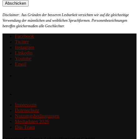
Disclaimer: Aus Gründen der besseren Lesbarkeit verzichten wir auf die gleichzeitige
Verwendung der männlichen und weiblichen Sprachformen. Personenbezeichnungen
betreffen gleichermaßen alle Geschlechter.
Facebook
Twitter
Instagram
Linkedin
Youtube
Email
Impressum
Datenschutz
Nutzungsbedingungen
Mediadaten 2026
Das Team
Copyright © Team-i Zeitschriftenverlag GmbH