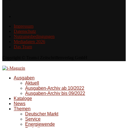
Impressum
Datenschutz
Nutzungsbedingungen
Mediadaten 2026
Das Team
Copyright © Team-i Zeitschriftenverlag GmbH
Ausgaben
Aktuell
Ausgaben-Archiv ab 10/2022
Ausgaben-Archiv bis 09/2022
Kataloge
News
Themen
Deutscher Markt
Service
Energiewende