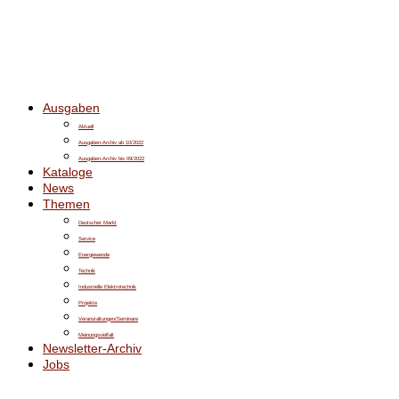
Ausgaben
Aktuell
Ausgaben-Archiv ab 10/2022
Ausgaben-Archiv bis 09/2022
Kataloge
News
Themen
Deutscher Markt
Service
Energiewende
Technik
Industrielle Elektrotechnik
Projekte
Veranstaltungen/Seminare
Meinungsvielfalt
Newsletter-Archiv
Jobs