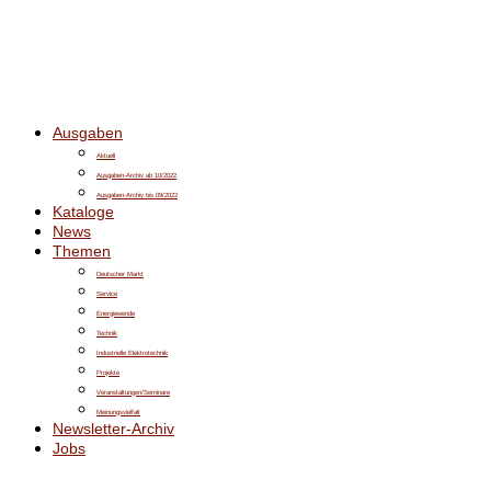
Ausgaben
Aktuell
Ausgaben-Archiv ab 10/2022
Ausgaben-Archiv bis 09/2022
Kataloge
News
Themen
Deutscher Markt
Service
Energiewende
Technik
Industrielle Elektrotechnik
Projekte
Veranstaltungen/Seminare
Meinungsvielfalt
Newsletter-Archiv
Jobs