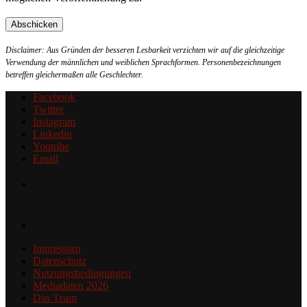
Disclaimer: Aus Gründen der besseren Lesbarkeit verzichten wir auf die gleichzeitige
Verwendung der männlichen und weiblichen Sprachformen. Personenbezeichnungen
betreffen gleichermaßen alle Geschlechter.
Facebook
Twitter
Instagram
Linkedin
Youtube
Email
Impressum
Datenschutz
Nutzungsbedingungen
Mediadaten 2026
Das Team