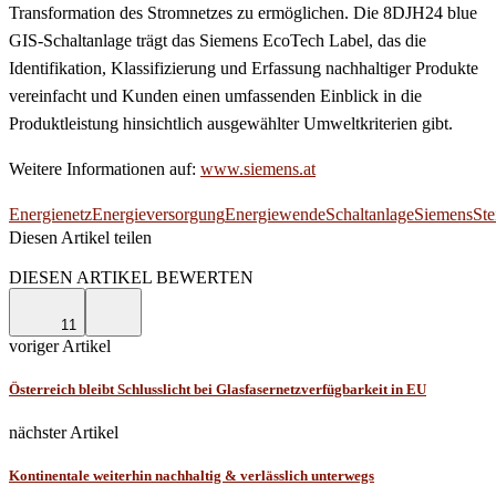
Transformation des Stromnetzes zu ermöglichen. Die 8DJH24 blue
GIS-Schaltanlage trägt das Siemens EcoTech Label, das die
Identifikation, Klassifizierung und Erfassung nachhaltiger Produkte
vereinfacht und Kunden einen umfassenden Einblick in die
Produktleistung hinsichtlich ausgewählter Umweltkriterien gibt.
Weitere Informationen auf:
www.siemens.at
Energienetz
Energieversorgung
Energiewende
Schaltanlage
Siemens
Ste
Diesen Artikel teilen
Facebook
Linkedin
Email
DIESEN ARTIKEL BEWERTEN
11
voriger Artikel
Österreich bleibt Schlusslicht bei Glasfasernetzverfügbarkeit in EU
nächster Artikel
Kontinentale weiterhin nachhaltig & verlässlich unterwegs