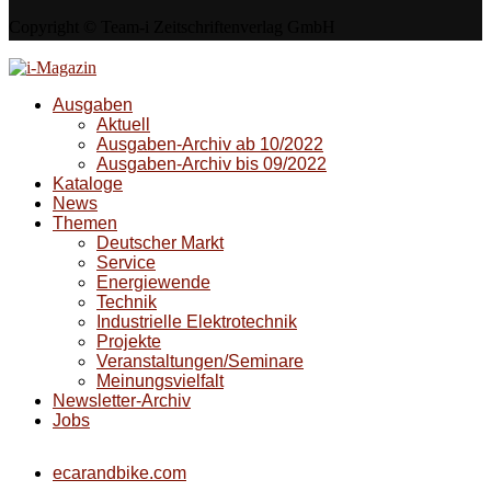
Copyright © Team-i Zeitschriftenverlag GmbH
Ausgaben
Aktuell
Ausgaben-Archiv ab 10/2022
Ausgaben-Archiv bis 09/2022
Kataloge
News
Themen
Deutscher Markt
Service
Energiewende
Technik
Industrielle Elektrotechnik
Projekte
Veranstaltungen/Seminare
Meinungsvielfalt
Newsletter-Archiv
Jobs
ecarandbike.com