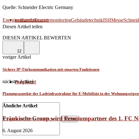
Quelle: Schneider Electric Germany
ecarandbike.com
Energieeffizienz
Energiemonitoring
Gebäudetechnik
ISH
Messe
Schneid
Diesen Artikel teilen
Facebook
Linkedin
Email
DIESEN ARTIKEL BEWERTEN
SmartGyver
12
voriger Artikel
Sichere IP-Türkommunikation mit smarten Funktionen
nächster Artikel
FragJetzt!
Planungsaspekte der Ladeinfrastruktur für E-Mobilität in der Wohnungseig
Ähnliche Artikel
Fränkische Group wird Premiumpartner des 1. FC 
Suche
6. August 2026