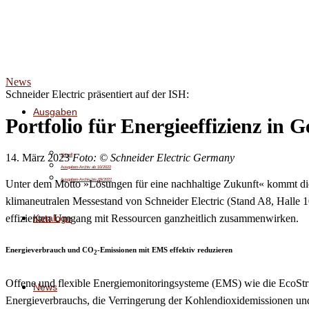
News
Schneider Electric präsentiert auf der ISH:
Ausgaben
Portfolio für Energieeffizienz in
14. März 2023
Foto: © Schneider Electric Germany
Aktuell
Ausgaben-Archiv ab 10/2022
Ausgaben-Archiv bis 09/2022
Unter dem Motto »Lösungen für eine nachhaltige Zukunft« kommt die
klimaneutralen Messestand von Schneider Electric (Stand A8, Halle
Kataloge
effizienten Umgang mit Ressourcen ganzheitlich zusammenwirken.
Energieverbrauch und CO
-Emissionen mit EMS effektiv reduzieren
2
Offene und flexible Energiemonitoringsysteme (EMS) wie die EcoStru
News
Energieverbrauchs, die Verringerung der Kohlendioxidemissionen un