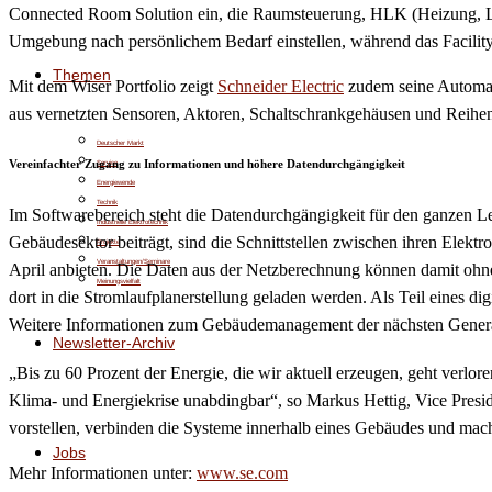
Connected Room Solution ein, die Raumsteuerung, HLK (Heizung, Lüf
Umgebung nach persönlichem Bedarf einstellen, während das Facili
Themen
Mit dem Wiser Portfolio zeigt
Schneider Electric
zudem seine Automat
aus vernetzten Sensoren, Aktoren, Schaltschrankgehäusen und Reihenei
Deutscher Markt
Vereinfachter Zugang zu Informationen und höhere Datendurchgängigkeit
Service
Energiewende
Technik
Im Softwarebereich steht die Datendurchgängigkeit für den ganzen Le
Industrielle Elektrotechnik
Gebäudesektor beiträgt, sind die Schnittstellen zwischen ihren Elek
Projekte
Veranstaltungen/Seminare
April anbieten. Die Daten aus der Netzberechnung können damit ohne
Meinungsvielfalt
dort in die Stromlaufplanerstellung geladen werden. Als Teil eines d
Weitere Informationen zum Gebäudemanagement der nächsten Gene
Newsletter-Archiv
„Bis zu 60 Prozent der Energie, die wir aktuell erzeugen, geht verlore
Klima- und Energiekrise unabdingbar“, so Markus Hettig, Vice Pres
vorstellen, verbinden die Systeme innerhalb eines Gebäudes und mac
Jobs
Mehr Informationen unter:
www.se.com