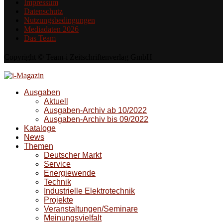
Impressum
Datenschutz
Nutzungsbedingungen
Mediadaten 2026
Das Team
Copyright © Team-i Zeitschriftenverlag GmbH
Ausgaben
Aktuell
Ausgaben-Archiv ab 10/2022
Ausgaben-Archiv bis 09/2022
Kataloge
News
Themen
Deutscher Markt
Service
Energiewende
Technik
Industrielle Elektrotechnik
Projekte
Veranstaltungen/Seminare
Meinungsvielfalt