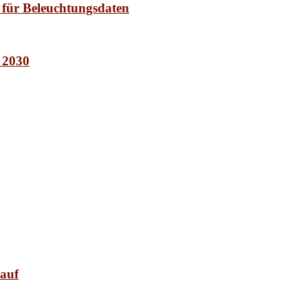
 für Beleuchtungsdaten
t 2030
 auf