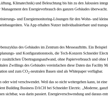
tung, Klimatechnik) und Beleuchtung bis hin zu den Jalousien integr
ty Management den Energieverbrauch des ganzen Gebäudes überwacht.
isierungs- und Energiemonitoring-Lösungen für den Wohn- und kleine
nbaugeräten. Via App erhalten Nutzer individualisierbare und transpar
benszyklus des Gebäudes im Zentrum des Messeauftritts. Ein Beispiel 
troplanungs- und Konfigurationstools, die Tech-Konzern Schneider Elec
 zusätzlichen Übertragungsaufwand, ohne Papierverbrauch und ohne Da
igitalen Zwillings des Gebäudes vereinfachen diese Daten das Facility 
ration und zum CO
-neutralen Bauen sind als Whitepaper verfügbar.
2
n oder wird verschwendet. Weil das so nicht weitergehen kann, ist eine st
ident Building Business DACH bei Schneider Electric. „Moderne, ganz
hen sichtbar, was darin passiert. Energieverschwendung und daraus ent