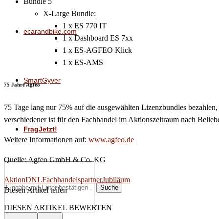
Bundle 5
X-Large Bundle:
1 x ES 770 IT
ecarandbike.com
1 x Dashboard ES 7xx
1 x ES-AGFEO Klick
1 x ES-AMS
SmartGyver
75 Jahre Agfeo
75 Tage lang nur 75% auf die ausgewählten Lizenzbundles bezahlen, 
verschiedener ist für den Fachhandel im Aktionszeitraum nach Beliebe
FragJetzt!
Weitere Informationen auf:
www.agfeo.de
Quelle: Agfeo GmbH & Co. KG
Aktion
DNL
Fachhandelspartner
Jubiläum
Suche
Diesen Artikel teilen
Facebook
Linkedin
Email
DIESEN ARTIKEL BEWERTEN