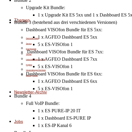
Bundle 2
Upgrade Kit Bundle:
1 x Upgrade Kit ES 5xx und 1 x Dashboard ES 5
Themen
Bundle 3 (bestehend aus drei verschiedenen Versionen)
Dashboard VISOfon Bundle für ES 5xx:
1 x AGFEO Dashboard ES 5xx
Deutscher Markt
5 x ES-VISOfon 1
Service
Energiewende
Dashboard VISOfon Bundle für ES 7xx:
Technik
1 x AGFEO Dashboard ES 7xx
Industrielle Elektrotechnik
Projekte
5 x ES-VISOfon 1
Veranstaltungen/Seminare
Dashboard VISOfon Bundle für ES 6xx:
Meinungsvielfalt
1 x AGFEO Dashboard ES 6xx
5 x ES-VISOfon 1
Newsletter-Archiv
Bundle 4
Full VoIP Bundle:
1 x ES PURE-IP 20 IT
1 x Dashboard ES-PURE IP
Jobs
1 x ES-IP Kanal 6