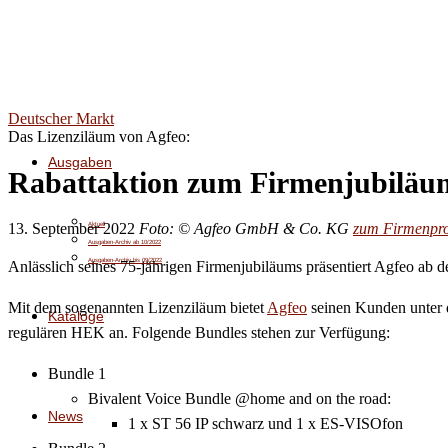
Deutscher Markt
Das Lizenziläum von Agfeo:
Ausgaben
Rabattaktion zum Firmenjubiläu
13. September 2022
Foto: © Agfeo GmbH & Co. KG
zum Firmenpro
Aktuell
Ausgaben-Archiv ab 10/2022
Ausgaben-Archiv bis 09/2022
Anlässlich seines 75-jährigen Firmenjubiläums präsentiert Agfeo ab 
Mit dem sogenannten Lizenziläum bietet
Agfeo
seinen Kunden unter d
Kataloge
regulären HEK an. Folgende Bundles stehen zur Verfügung:
Bundle 1
Bivalent Voice Bundle @home and on the road:
News
1 x ST 56 IP schwarz und 1 x ES-VISOfon