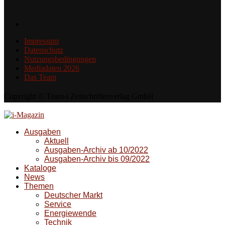
Impressum
Datenschutz
Nutzungsbedingungen
Mediadaten 2026
Das Team
Copyright © Team-i Zeitschriftenverlag GmbH
Ausgaben
Aktuell
Ausgaben-Archiv ab 10/2022
Ausgaben-Archiv bis 09/2022
Kataloge
News
Themen
Deutscher Markt
Service
Energiewende
Technik