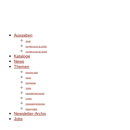
Ausgaben
Aktuell
Ausgaben-Archiv ab 10/2022
Ausgaben-Archiv bis 09/2022
Kataloge
News
Themen
Deutscher Markt
Service
Energiewende
Technik
Industrielle Elektrotechnik
Projekte
Veranstaltungen/Seminare
Meinungsvielfalt
Newsletter-Archiv
Jobs