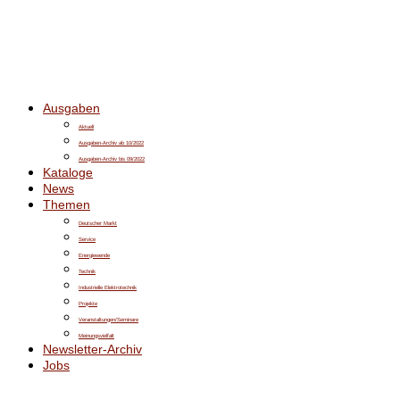
Ausgaben
Aktuell
Ausgaben-Archiv ab 10/2022
Ausgaben-Archiv bis 09/2022
Kataloge
News
Themen
Deutscher Markt
Service
Energiewende
Technik
Industrielle Elektrotechnik
Projekte
Veranstaltungen/Seminare
Meinungsvielfalt
Newsletter-Archiv
Jobs